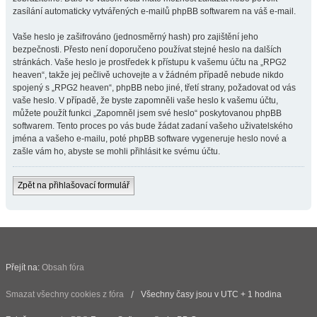
zasílání automaticky vytvářených e-mailů phpBB softwarem na váš e-mail.
Vaše heslo je zašifrováno (jednosměrný hash) pro zajištění jeho
bezpečnosti. Přesto není doporučeno používat stejné heslo na dalších
stránkách. Vaše heslo je prostředek k přístupu k vašemu účtu na „RPG2
heaven“, takže jej pečlivě uchovejte a v žádném případě nebude nikdo
spojený s „RPG2 heaven“, phpBB nebo jiné, třetí strany, požadovat od vás
vaše heslo. V případě, že byste zapomněli vaše heslo k vašemu účtu,
můžete použít funkci „Zapomněl jsem své heslo“ poskytovanou phpBB
softwarem. Tento proces po vás bude žádat zadaní vašeho uživatelského
jména a vašeho e-mailu, poté phpBB software vygeneruje heslo nové a
zašle vám ho, abyste se mohli přihlásit ke svému účtu.
Zpět na přihlašovací formulář
Přejít na:
Obsah fóra
Smazat všechny cookies z fóra
Všechny časy jsou v UTC + 1 hodina