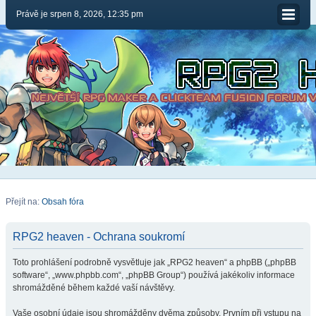
Právě je srpen 8, 2026, 12:35 pm
Přejít na:
Obsah fóra
RPG2 heaven - Ochrana soukromí
Toto prohlášení podrobně vysvětluje jak „RPG2 heaven“ a phpBB („phpBB
software“, „www.phpbb.com“, „phpBB Group“) používá jakékoliv informace
shromážděné během každé vaší návštěvy.
Vaše osobní údaje jsou shromážděny dvěma způsoby. Prvním při vstupu na