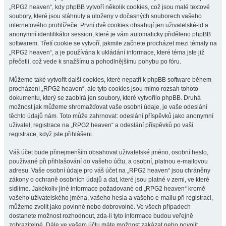
„RPG2 heaven“, kdy phpBB vytvoří několik cookies, což jsou malé textové
soubory, které jsou stáhnuty a uloženy v dočasných souborech vašeho
internetového prohlížeče. První dvě cookies obsahují jen uživatelské-id a
anonymní identifikátor session, které je vám automaticky přiděleno phpBB
softwarem. Třetí cookie se vytvoří, jakmile začnete procházet mezi tématy na
„RPG2 heaven“, a je používána k ukládání informace, které téma jste již
přečetli, což vede k snažšímu a pohodlnějšímu pohybu po fóru.
Můžeme také vytvořit další cookies, které nepatří k phpBB software během
procházení „RPG2 heaven“, ale tyto cookies jsou mimo rozsah tohoto
dokumentu, který se zaobírá jen soubory, které vytvořilo phpBB. Druhá
možnost jak můžeme shromažďovat vaše osobní údaje, je vaše odeslání
těchto údajů nám. Toto může zahrnovat: odeslání příspěvků jako anonymní
uživatel, registrace na „RPG2 heaven“ a odeslání příspěvků po vaší
registrace, když jste přihlášeni.
Váš účet bude přinejmenším obsahovat uživatelské jméno, osobní heslo,
používané při přihlašování do vašeho účtu, a osobní, platnou e-mailovou
adresu. Vaše osobní údaje pro váš účet na „RPG2 heaven“ jsou chráněny
zákony o ochraně osobních údajů a dat, které jsou platné v zemi, ve které
sídlíme. Jakékoliv jiné informace požadované od „RPG2 heaven“ kromě
vašeho uživatelského jména, vašeho hesla a vašeho e-mailu při registraci,
můžeme zvolit jako povinné nebo dobrovolné. Ve všech případech
dostanete možnost rozhodnout, zda-li tyto informace budou veřejně
zobrazitelné. Dále ve vašem účtu máte možnost zakázat nebo povolit