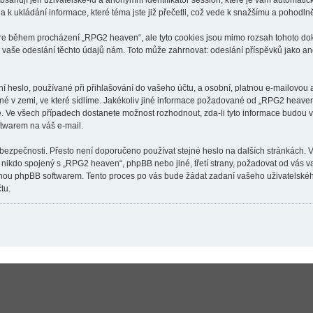
ahují jen uživatelské-id a anonymní identifikátor session, které je vám automatick
k ukládání informace, které téma jste již přečetli, což vede k snažšímu a pohodln
are během procházení „RPG2 heaven“, ale tyto cookies jsou mimo rozsah tohoto doku
aše odeslání těchto údajů nám. Toto může zahrnovat: odeslání příspěvků jako an
 heslo, používané při přihlašování do vašeho účtu, a osobní, platnou e-mailovou
tné v zemi, ve které sídlíme. Jakékoliv jiné informace požadované od „RPG2 heav
né. Ve všech případech dostanete možnost rozhodnout, zda-li tyto informace budou
ftwarem na váš e-mail.
 bezpečnosti. Přesto není doporučeno používat stejné heslo na dalších stránkách. 
 nikdo spojený s „RPG2 heaven“, phpBB nebo jiné, třetí strany, požadovat od vás 
anou phpBB softwarem. Tento proces po vás bude žádat zadaní vašeho uživatelské
tu.