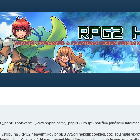
B („phpBB software“, „www.phpbb.com“, „phpBB Group“) používá jakékoliv inform
stupu na „RPG2 heaven“, kdy phpBB vytvoří několik cookies, což jsou malé textov