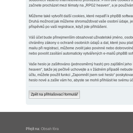
souborech vašeho internetového prohlížeče. První dvě cookies obs
začnete procházet mezi tématy na „RPG2 heaven“, a je používána 
Můžeme také vytvořit další cookies, které nepatří k phpBB softw
Druhá možnost jak můžeme shromažďovat vaše osobní údaje, je v
příspěvků po vaší registrace, když jste přihlášeni.
Váš účet bude přinejmenším obsahovat uživatelské jméno, osobní
chráněny zákony o ochraně osobních údajů a dat, které jsou pla
mailu při registraci, můžeme zvolit jako povinné nebo dobrovol
nebo povolit zasílání automaticky vytvářených e-mailů phpBB so
Vaše heslo je zašifrováno (jednosměrný hash) pro zajištění jeho
heaven“, takže jej pečlivě uchovejte a v žádném případě nebude
účtu, můžete použít funkci „Zapomněl jsem své heslo“ poskytov
heslo nové a zašle vám ho, abyste se mohli přihlásit ke svému úč
Zpět na přihlašovací formulář
Přejít na:
Obsah fóra