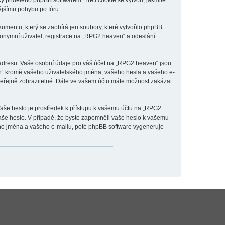
y přiděleno phpBB softwarem. Třetí cookie se vytvoří, jakmile
ějšímu pohybu po fóru.
mentu, který se zaobírá jen soubory, které vytvořilo phpBB.
onymní uživatel, registrace na „RPG2 heaven“ a odeslání
 adresu. Vaše osobní údaje pro váš účet na „RPG2 heaven“ jsou
en“ kromě vašeho uživatelského jména, vašeho hesla a vašeho e-
 veřejně zobrazitelné. Dále ve vašem účtu máte možnost zakázat
Vaše heslo je prostředek k přístupu k vašemu účtu na „RPG2
vaše heslo. V případě, že byste zapomněli vaše heslo k vašemu
ho jména a vašeho e-mailu, poté phpBB software vygeneruje