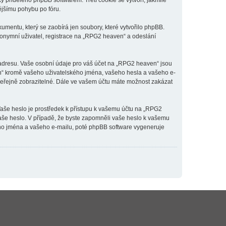
y přiděleno phpBB softwarem. Třetí cookie se vytvoří, jakmile
ějšímu pohybu po fóru.
mentu, který se zaobírá jen soubory, které vytvořilo phpBB.
onymní uživatel, registrace na „RPG2 heaven“ a odeslání
 adresu. Vaše osobní údaje pro váš účet na „RPG2 heaven“ jsou
en“ kromě vašeho uživatelského jména, vašeho hesla a vašeho e-
 veřejně zobrazitelné. Dále ve vašem účtu máte možnost zakázat
Vaše heslo je prostředek k přístupu k vašemu účtu na „RPG2
vaše heslo. V případě, že byste zapomněli vaše heslo k vašemu
ho jména a vašeho e-mailu, poté phpBB software vygeneruje