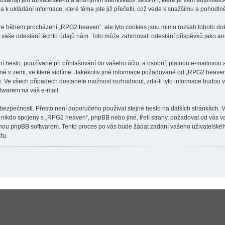
ahují jen uživatelské-id a anonymní identifikátor session, které je vám automatick
k ukládání informace, které téma jste již přečetli, což vede k snažšímu a pohodln
are během procházení „RPG2 heaven“, ale tyto cookies jsou mimo rozsah tohoto doku
aše odeslání těchto údajů nám. Toto může zahrnovat: odeslání příspěvků jako an
 heslo, používané při přihlašování do vašeho účtu, a osobní, platnou e-mailovou
tné v zemi, ve které sídlíme. Jakékoliv jiné informace požadované od „RPG2 heav
né. Ve všech případech dostanete možnost rozhodnout, zda-li tyto informace budou
ftwarem na váš e-mail.
 bezpečnosti. Přesto není doporučeno používat stejné heslo na dalších stránkách. 
 nikdo spojený s „RPG2 heaven“, phpBB nebo jiné, třetí strany, požadovat od vás 
anou phpBB softwarem. Tento proces po vás bude žádat zadaní vašeho uživatelské
tu.