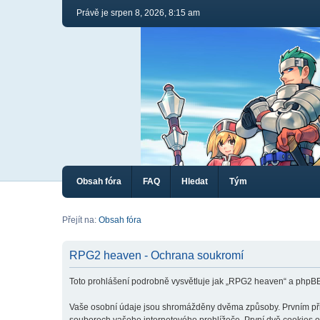
Právě je srpen 8, 2026, 8:15 am
Obsah fóra
FAQ
Hledat
Tým
Přejít na:
Obsah fóra
RPG2 heaven - Ochrana soukromí
Toto prohlášení podrobně vysvětluje jak „RPG2 heaven“ a phpB
Vaše osobní údaje jsou shromážděny dvěma způsoby. Prvním při v