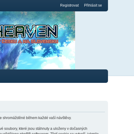
Registrovat
Přihlásit se
ace shromážděné během každé vaší návštěvy.
é soubory, které jsou stáhnuty a uloženy v dočasných