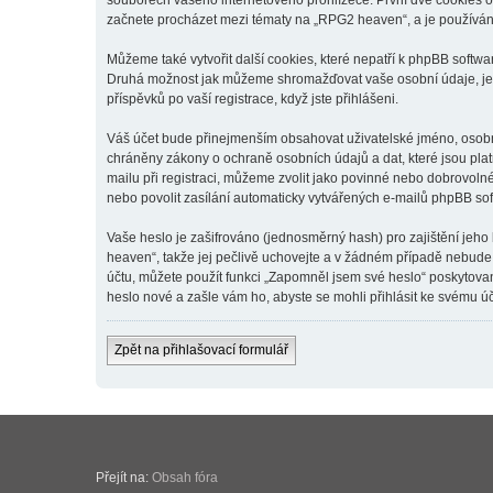
souborech vašeho internetového prohlížeče. První dvě cookies obs
začnete procházet mezi tématy na „RPG2 heaven“, a je používána 
Můžeme také vytvořit další cookies, které nepatří k phpBB softw
Druhá možnost jak můžeme shromažďovat vaše osobní údaje, je v
příspěvků po vaší registrace, když jste přihlášeni.
Váš účet bude přinejmenším obsahovat uživatelské jméno, osobní
chráněny zákony o ochraně osobních údajů a dat, které jsou pla
mailu při registraci, můžeme zvolit jako povinné nebo dobrovol
nebo povolit zasílání automaticky vytvářených e-mailů phpBB so
Vaše heslo je zašifrováno (jednosměrný hash) pro zajištění jeho
heaven“, takže jej pečlivě uchovejte a v žádném případě nebude
účtu, můžete použít funkci „Zapomněl jsem své heslo“ poskytov
heslo nové a zašle vám ho, abyste se mohli přihlásit ke svému úč
Zpět na přihlašovací formulář
Přejít na:
Obsah fóra