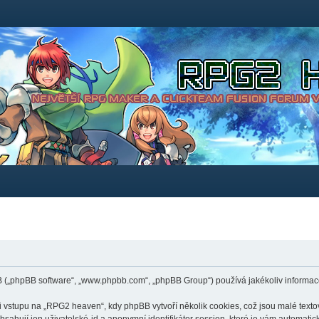
B („phpBB software“, „www.phpbb.com“, „phpBB Group“) používá jakékoliv inform
stupu na „RPG2 heaven“, kdy phpBB vytvoří několik cookies, což jsou malé textov