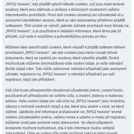
„RPG2 heaven“, kdy phpBB vytvoří několik cookies, což jsou malé textové
soubory, které jsou stáhnuty a uloženy v dočasných souborech vašeho
internetového prohlížeče. První dvě cookies obsahují jen uživatelské-id a
anonymní identifikátor session, které je vám automaticky přiděleno phpBB
softwarem. Třetí cookie se vytvoří, jakmile začnete procházet mezi tématy na
„RPG2 heaven“, a je používána k ukládání informace, které téma jste již
přečetli, což vede k snažšímu a pohodlnějšímu pohybu po fóru.
Můžeme také vytvořit další cookies, které nepatří k phpBB software během
procházení „RPG2 heaven“, ale tyto cookies jsou mimo rozsah tohoto
dokumentu, který se zaobírá jen soubory, které vytvořilo phpBB. Druhá
možnost jak můžeme shromažďovat vaše osobní údaje, je vaše odeslání
těchto údajů nám. Toto může zahrnovat: odeslání příspěvků jako anonymní
uživatel, registrace na „RPG2 heaven“ a odeslání příspěvků po vaší
registrace, když jste přihlášeni.
Váš účet bude přinejmenším obsahovat uživatelské jméno, osobní heslo,
používané při přihlašování do vašeho účtu, a osobní, platnou e-mailovou
adresu. Vaše osobní údaje pro váš účet na „RPG2 heaven“ jsou chráněny
zákony o ochraně osobních údajů a dat, které jsou platné v zemi, ve které
sídlíme. Jakékoliv jiné informace požadované od „RPG2 heaven“ kromě
vašeho uživatelského jména, vašeho hesla a vašeho e-mailu při registraci,
můžeme zvolit jako povinné nebo dobrovolné. Ve všech případech
dostanete možnost rozhodnout, zda-li tyto informace budou veřejně
zobrazitelné. Dále ve vašem účtu máte možnost zakázat nebo povolit