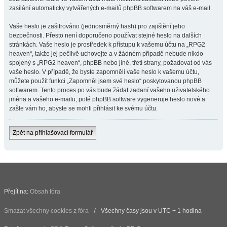
zasílání automaticky vytvářených e-mailů phpBB softwarem na váš e-mail.
Vaše heslo je zašifrováno (jednosměrný hash) pro zajištění jeho
bezpečnosti. Přesto není doporučeno používat stejné heslo na dalších
stránkách. Vaše heslo je prostředek k přístupu k vašemu účtu na „RPG2
heaven“, takže jej pečlivě uchovejte a v žádném případě nebude nikdo
spojený s „RPG2 heaven“, phpBB nebo jiné, třetí strany, požadovat od vás
vaše heslo. V případě, že byste zapomněli vaše heslo k vašemu účtu,
můžete použít funkci „Zapomněl jsem své heslo“ poskytovanou phpBB
softwarem. Tento proces po vás bude žádat zadaní vašeho uživatelského
jména a vašeho e-mailu, poté phpBB software vygeneruje heslo nové a
zašle vám ho, abyste se mohli přihlásit ke svému účtu.
Zpět na přihlašovací formulář
Přejít na:
Obsah fóra
Smazat všechny cookies z fóra
Všechny časy jsou v UTC + 1 hodina