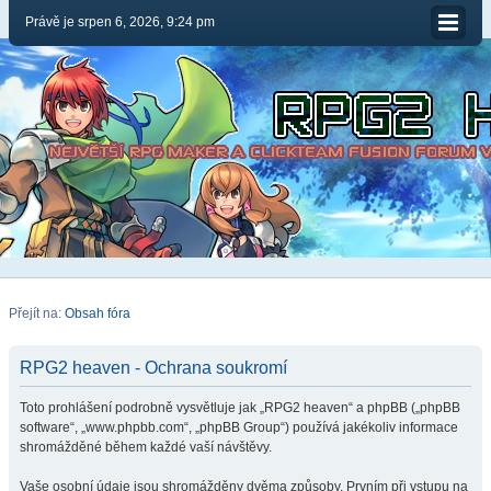
Právě je srpen 6, 2026, 9:24 pm
Přejít na:
Obsah fóra
RPG2 heaven - Ochrana soukromí
Toto prohlášení podrobně vysvětluje jak „RPG2 heaven“ a phpBB („phpBB
software“, „www.phpbb.com“, „phpBB Group“) používá jakékoliv informace
shromážděné během každé vaší návštěvy.
Vaše osobní údaje jsou shromážděny dvěma způsoby. Prvním při vstupu na