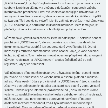
„RPG2 heaven“, kdy phpBB vytvoří několik cookies, což jsou malé textové
soubory, které jsou stáhnuty a uloženy v dočasných souborech vašeho
internetového prohlížeče. První dvě cookies obsahují jen uživatelské-id a
anonymní identifikátor session, které je vám automaticky přiděleno phpBB
softwarem. Třetí cookie se vytvoří, jakmile začnete procházet mezi tématy na
„RPG2 heaven“, a je používána k ukládání informace, které téma jste již
přečetli, což vede k snažšímu a pohodlnějšímu pohybu po fóru.
Můžeme také vytvořit další cookies, které nepatří k phpBB software během
procházení „RPG2 heaven“, ale tyto cookies jsou mimo rozsah tohoto
dokumentu, který se zaobírá jen soubory, které vytvořilo phpBB. Druhá
možnost jak můžeme shromažďovat vaše osobní údaje, je vaše odeslání
těchto údajů nám. Toto může zahrnovat: odeslání příspěvků jako anonymní
uživatel, registrace na „RPG2 heaven“ a odeslání příspěvků po vaší
registrace, když jste přihlášeni.
Váš účet bude přinejmenším obsahovat uživatelské jméno, osobní heslo,
používané při přihlašování do vašeho účtu, a osobní, platnou e-mailovou
adresu. Vaše osobní údaje pro váš účet na „RPG2 heaven“ jsou chráněny
zákony o ochraně osobních údajů a dat, které jsou platné v zemi, ve které
sídlíme. Jakékoliv jiné informace požadované od „RPG2 heaven“ kromě
vašeho uživatelského jména, vašeho hesla a vašeho e-mailu při registraci,
můžeme zvolit jako povinné nebo dobrovolné. Ve všech případech
dostanete možnost rozhodnout, zda-li tyto informace budou veřejně
zobrazitelné. Dále ve vašem účtu máte možnost zakázat nebo povolit