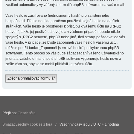
zasílání automaticky vytvářených e-mailů phpBB softwarem na váš e-mail.
Vaše heslo je zašifrováno (jednosměrný hash) pro zajištění jeho
bezpečnosti. Přesto není doporučeno používat stejné heslo na dalších
stránkách. Vaše heslo je prostředek k přístupu k vašemu účtu na „RPG2
heaven“, takže jej pečlivě uchovejte a v žádném případě nebude nikdo
spojený s „RPG2 heaven“, phpBB nebo jiné, třetí strany, požadovat od vás
vaše heslo. V případě, že byste zapomněli vaše heslo k vašemu účtu,
můžete použít funkci „Zapomněl jsem své heslo“ poskytovanou phpBB
softwarem. Tento proces po vás bude žádat zadaní vašeho uživatelského
jména a vašeho e-mailu, poté phpBB software vygeneruje heslo nové a
zašle vám ho, abyste se mohli přihlásit ke svému účtu.
Zpět na přihlašovací formulář
Přejít na:
Obsah fóra
Smazat všechny cookies z fóra
Všechny časy jsou v UTC + 1 hodina