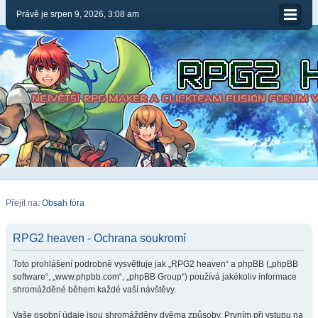
Právě je srpen 9, 2026, 3:08 am
Přejít na:
Obsah fóra
RPG2 heaven - Ochrana soukromí
Toto prohlášení podrobně vysvětluje jak „RPG2 heaven“ a phpBB („phpBB
software“, „www.phpbb.com“, „phpBB Group“) používá jakékoliv informace
shromážděné během každé vaší návštěvy.
Vaše osobní údaje jsou shromážděny dvěma způsoby. Prvním při vstupu na