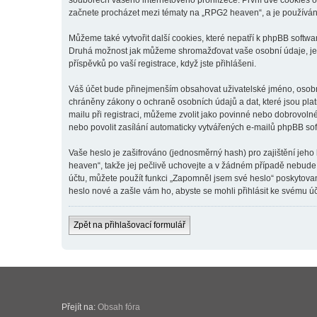
souborech vašeho internetového prohlížeče. První dvě cookies obs
začnete procházet mezi tématy na „RPG2 heaven“, a je používána 
Můžeme také vytvořit další cookies, které nepatří k phpBB softw
Druhá možnost jak můžeme shromažďovat vaše osobní údaje, je v
příspěvků po vaší registrace, když jste přihlášeni.
Váš účet bude přinejmenším obsahovat uživatelské jméno, osobní
chráněny zákony o ochraně osobních údajů a dat, které jsou pla
mailu při registraci, můžeme zvolit jako povinné nebo dobrovol
nebo povolit zasílání automaticky vytvářených e-mailů phpBB so
Vaše heslo je zašifrováno (jednosměrný hash) pro zajištění jeho
heaven“, takže jej pečlivě uchovejte a v žádném případě nebude
účtu, můžete použít funkci „Zapomněl jsem své heslo“ poskytov
heslo nové a zašle vám ho, abyste se mohli přihlásit ke svému úč
Zpět na přihlašovací formulář
Přejít na:
Obsah fóra