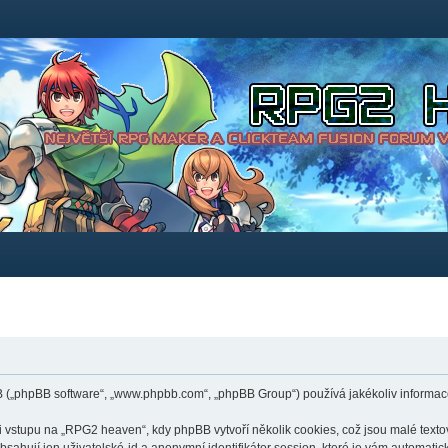
B („phpBB software“, „www.phpbb.com“, „phpBB Group“) používá jakékoliv inform
stupu na „RPG2 heaven“, kdy phpBB vytvoří několik cookies, což jsou malé textov