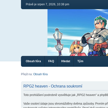
Právě je srpen 7, 2026, 10:38 pm
Obsah fóra
FAQ
Hledat
Tým
Přejít na:
Obsah fóra
RPG2 heaven - Ochrana soukromí
Toto prohlášení podrobně vysvětluje jak „RPG2 heaven“ a phpB
Vaše osobní údaje jsou shromážděny dvěma způsoby. Prvním při v