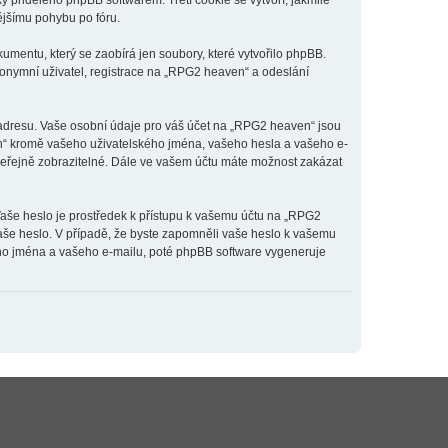
y přiděleno phpBB softwarem. Třetí cookie se vytvoří, jakmile
ějšímu pohybu po fóru.
mentu, který se zaobírá jen soubory, které vytvořilo phpBB.
onymní uživatel, registrace na „RPG2 heaven“ a odeslání
 adresu. Vaše osobní údaje pro váš účet na „RPG2 heaven“ jsou
en“ kromě vašeho uživatelského jména, vašeho hesla a vašeho e-
 veřejně zobrazitelné. Dále ve vašem účtu máte možnost zakázat
Vaše heslo je prostředek k přístupu k vašemu účtu na „RPG2
vaše heslo. V případě, že byste zapomněli vaše heslo k vašemu
ho jména a vašeho e-mailu, poté phpBB software vygeneruje