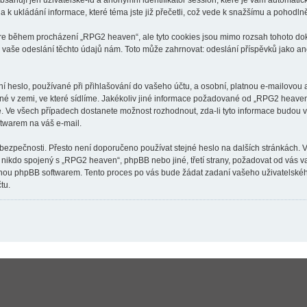
ahují jen uživatelské-id a anonymní identifikátor session, které je vám automatick
k ukládání informace, které téma jste již přečetli, což vede k snažšímu a pohodln
are během procházení „RPG2 heaven“, ale tyto cookies jsou mimo rozsah tohoto doku
aše odeslání těchto údajů nám. Toto může zahrnovat: odeslání příspěvků jako an
 heslo, používané při přihlašování do vašeho účtu, a osobní, platnou e-mailovou
tné v zemi, ve které sídlíme. Jakékoliv jiné informace požadované od „RPG2 heav
né. Ve všech případech dostanete možnost rozhodnout, zda-li tyto informace budou
ftwarem na váš e-mail.
 bezpečnosti. Přesto není doporučeno používat stejné heslo na dalších stránkách. 
 nikdo spojený s „RPG2 heaven“, phpBB nebo jiné, třetí strany, požadovat od vás 
anou phpBB softwarem. Tento proces po vás bude žádat zadaní vašeho uživatelské
tu.