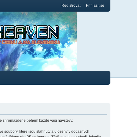
Registrovat
Přihlásit se
ace shromážděné během každé vaší návštěvy.
é soubory, které jsou stáhnuty a uloženy v dočasných