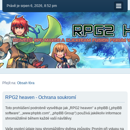
Právě je srpen 6, 2026, 8:52 pm
Přejít na:
Obsah fóra
RPG2 heaven - Ochrana soukromí
Toto prohlášení podrobně vysvětluje jak „RPG2 heaven“ a phpBB („phpBB
software“, „www.phpbb.com“, „phpBB Group“) používá jakékoliv informace
shromážděné během každé vaší návštěvy.
Vaše osobní údaje jsou shromážděny dvěma způsoby. Prvním při vstupu na