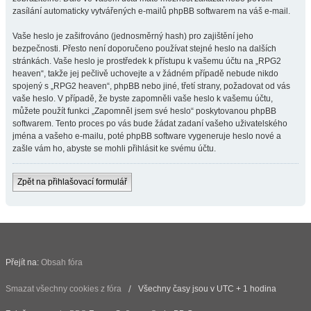
zasílání automaticky vytvářených e-mailů phpBB softwarem na váš e-mail.
Vaše heslo je zašifrováno (jednosměrný hash) pro zajištění jeho
bezpečnosti. Přesto není doporučeno používat stejné heslo na dalších
stránkách. Vaše heslo je prostředek k přístupu k vašemu účtu na „RPG2
heaven“, takže jej pečlivě uchovejte a v žádném případě nebude nikdo
spojený s „RPG2 heaven“, phpBB nebo jiné, třetí strany, požadovat od vás
vaše heslo. V případě, že byste zapomněli vaše heslo k vašemu účtu,
můžete použít funkci „Zapomněl jsem své heslo“ poskytovanou phpBB
softwarem. Tento proces po vás bude žádat zadaní vašeho uživatelského
jména a vašeho e-mailu, poté phpBB software vygeneruje heslo nové a
zašle vám ho, abyste se mohli přihlásit ke svému účtu.
Zpět na přihlašovací formulář
Přejít na:
Obsah fóra
Smazat všechny cookies z fóra
Všechny časy jsou v UTC + 1 hodina