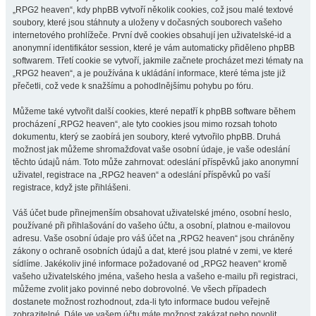
„RPG2 heaven“, kdy phpBB vytvoří několik cookies, což jsou malé textové
soubory, které jsou stáhnuty a uloženy v dočasných souborech vašeho
internetového prohlížeče. První dvě cookies obsahují jen uživatelské-id a
anonymní identifikátor session, které je vám automaticky přiděleno phpBB
softwarem. Třetí cookie se vytvoří, jakmile začnete procházet mezi tématy na
„RPG2 heaven“, a je používána k ukládání informace, které téma jste již
přečetli, což vede k snažšímu a pohodlnějšímu pohybu po fóru.
Můžeme také vytvořit další cookies, které nepatří k phpBB software během
procházení „RPG2 heaven“, ale tyto cookies jsou mimo rozsah tohoto
dokumentu, který se zaobírá jen soubory, které vytvořilo phpBB. Druhá
možnost jak můžeme shromažďovat vaše osobní údaje, je vaše odeslání
těchto údajů nám. Toto může zahrnovat: odeslání příspěvků jako anonymní
uživatel, registrace na „RPG2 heaven“ a odeslání příspěvků po vaší
registrace, když jste přihlášeni.
Váš účet bude přinejmenším obsahovat uživatelské jméno, osobní heslo,
používané při přihlašování do vašeho účtu, a osobní, platnou e-mailovou
adresu. Vaše osobní údaje pro váš účet na „RPG2 heaven“ jsou chráněny
zákony o ochraně osobních údajů a dat, které jsou platné v zemi, ve které
sídlíme. Jakékoliv jiné informace požadované od „RPG2 heaven“ kromě
vašeho uživatelského jména, vašeho hesla a vašeho e-mailu při registraci,
můžeme zvolit jako povinné nebo dobrovolné. Ve všech případech
dostanete možnost rozhodnout, zda-li tyto informace budou veřejně
zobrazitelné. Dále ve vašem účtu máte možnost zakázat nebo povolit