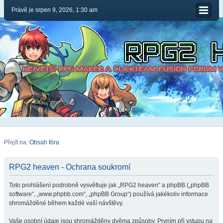
Právě je srpen 9, 2026, 1:30 am
Přejít na:
Obsah fóra
RPG2 heaven - Ochrana soukromí
Toto prohlášení podrobně vysvětluje jak „RPG2 heaven“ a phpBB („phpBB
software“, „www.phpbb.com“, „phpBB Group“) používá jakékoliv informace
shromážděné během každé vaší návštěvy.
Vaše osobní údaje jsou shromážděny dvěma způsoby. Prvním při vstupu na