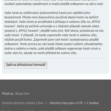
zasílání automaticky vytvářených e-mailů phpBB softwarem na váš e-mail.
Vaše heslo je zašifrováno (jednosměrný hash) pro zajištění jeho
bezpečnosti. Přesto není doporučeno používat stejné heslo na dalších
stránkách. Vaše heslo je prostředek k přístupu k vašemu účtu na „RPG2
heaven“, takže jej pečlivě uchovejte a v žádném případě nebude nikdo
spojený s „RPG2 heaven“, phpBB nebo jiné, třetí strany, požadovat od vás
vaše heslo. V případě, že byste zapomněli vaše heslo k vašemu účtu,
můžete použít funkci „Zapomněl jsem své heslo“ poskytovanou phpBB
softwarem. Tento proces po vás bude žádat zadaní vašeho uživatelského
jména a vašeho e-mailu, poté phpBB software vygeneruje heslo nové a
zašle vám ho, abyste se mohli přihlásit ke svému účtu.
Zpět na přihlašovací formulář
Přejít na:
Obsah fóra
Smazat všechny cookies z fóra
Všechny časy jsou v UTC + 1 hodina