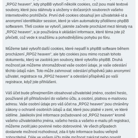
„RPG2 heaven“, kdy phpBB vytvoří několik cookies, což jsou malé textové
soubory, které jsou stáhnuty a uloženy v dočasných souborech vašeho
internetového prohlížeče. První dvě cookies obsahují jen uživatelské-id a
anonymní identifikátor session, které je vám automaticky přiděleno phpBB
softwarem. Třetí cookie se vytvoří, jakmile začnete procházet mezi tématy na
„RPG2 heaven“, a je používána k ukládání informace, které téma jste již
přečetli, což vede k snažšímu a pohodlnějšímu pohybu po fóru.
Můžeme také vytvořit další cookies, které nepatří k phpBB software během
procházení „RPG2 heaven“, ale tyto cookies jsou mimo rozsah tohoto
dokumentu, který se zaobírá jen soubory, které vytvořilo phpBB. Druhá
možnost jak můžeme shromažďovat vaše osobní údaje, je vaše odeslání
těchto údajů nám. Toto může zahrnovat: odeslání příspěvků jako anonymní
uživatel, registrace na „RPG2 heaven“ a odeslání příspěvků po vaší
registrace, když jste přihlášeni.
Váš účet bude přinejmenším obsahovat uživatelské jméno, osobní heslo,
používané při přihlašování do vašeho účtu, a osobní, platnou e-mailovou
adresu. Vaše osobní údaje pro váš účet na „RPG2 heaven“ jsou chráněny
zákony o ochraně osobních údajů a dat, které jsou platné v zemi, ve které
sídlíme. Jakékoliv jiné informace požadované od „RPG2 heaven“ kromě
vašeho uživatelského jména, vašeho hesla a vašeho e-mailu při registraci,
můžeme zvolit jako povinné nebo dobrovolné. Ve všech případech
dostanete možnost rozhodnout, zda-li tyto informace budou veřejně
zobrazitelné. Dále ve vašem účtu máte možnost zakázat nebo povolit