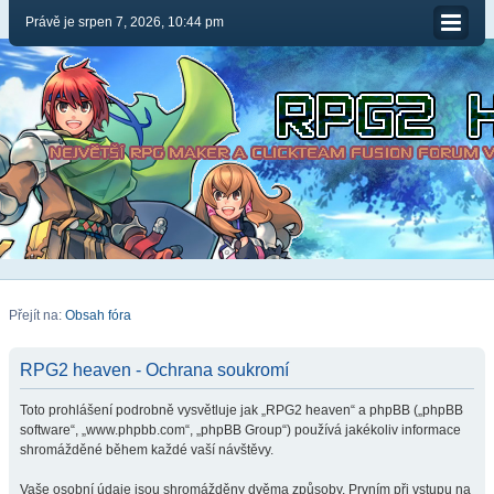
Právě je srpen 7, 2026, 10:44 pm
Přejít na:
Obsah fóra
RPG2 heaven - Ochrana soukromí
Toto prohlášení podrobně vysvětluje jak „RPG2 heaven“ a phpBB („phpBB
software“, „www.phpbb.com“, „phpBB Group“) používá jakékoliv informace
shromážděné během každé vaší návštěvy.
Vaše osobní údaje jsou shromážděny dvěma způsoby. Prvním při vstupu na