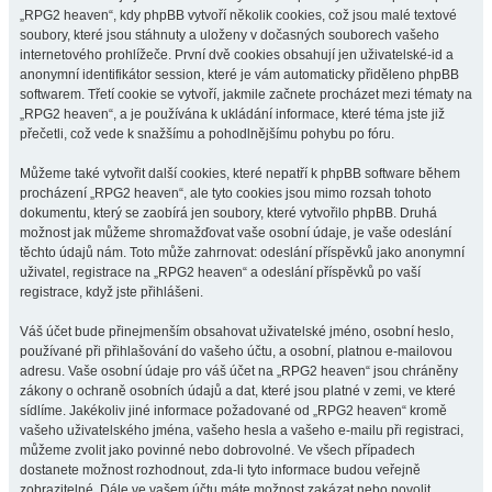
„RPG2 heaven“, kdy phpBB vytvoří několik cookies, což jsou malé textové
soubory, které jsou stáhnuty a uloženy v dočasných souborech vašeho
internetového prohlížeče. První dvě cookies obsahují jen uživatelské-id a
anonymní identifikátor session, které je vám automaticky přiděleno phpBB
softwarem. Třetí cookie se vytvoří, jakmile začnete procházet mezi tématy na
„RPG2 heaven“, a je používána k ukládání informace, které téma jste již
přečetli, což vede k snažšímu a pohodlnějšímu pohybu po fóru.
Můžeme také vytvořit další cookies, které nepatří k phpBB software během
procházení „RPG2 heaven“, ale tyto cookies jsou mimo rozsah tohoto
dokumentu, který se zaobírá jen soubory, které vytvořilo phpBB. Druhá
možnost jak můžeme shromažďovat vaše osobní údaje, je vaše odeslání
těchto údajů nám. Toto může zahrnovat: odeslání příspěvků jako anonymní
uživatel, registrace na „RPG2 heaven“ a odeslání příspěvků po vaší
registrace, když jste přihlášeni.
Váš účet bude přinejmenším obsahovat uživatelské jméno, osobní heslo,
používané při přihlašování do vašeho účtu, a osobní, platnou e-mailovou
adresu. Vaše osobní údaje pro váš účet na „RPG2 heaven“ jsou chráněny
zákony o ochraně osobních údajů a dat, které jsou platné v zemi, ve které
sídlíme. Jakékoliv jiné informace požadované od „RPG2 heaven“ kromě
vašeho uživatelského jména, vašeho hesla a vašeho e-mailu při registraci,
můžeme zvolit jako povinné nebo dobrovolné. Ve všech případech
dostanete možnost rozhodnout, zda-li tyto informace budou veřejně
zobrazitelné. Dále ve vašem účtu máte možnost zakázat nebo povolit