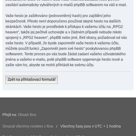
zasílání automaticky vytvářených e-mailů phpBB softwarem na váš e-mail.
Vaše heslo je zašifrováno (jednosměrný hash) pro zajištění jeho
bezpečnosti. Přesto není doporučeno používat stejné heslo na dalších
stránkách. Vaše heslo je prostředek k přístupu k vašemu účtu na „RPG2
heaven“, takže jej pečlivě uchovejte a v žádném případě nebude nikdo
spojený s „RPG2 heaven“, phpBB nebo jiné, třetí strany, požadovat od vás
vaše heslo. V případě, že byste zapomněli vaše heslo k vašemu účtu,
můžete použít funkci „Zapomněl jsem své heslo“ poskytovanou phpBB
softwarem. Tento proces po vás bude žádat zadaní vašeho uživatelského
jména a vašeho e-mailu, poté phpBB software vygeneruje heslo nové a
zašle vám ho, abyste se mohli přihlásit ke svému účtu.
Zpět na přihlašovací formulář
Přejít na:
Obsah fóra
Smazat všechny cookies z fóra
Všechny časy jsou v UTC + 1 hodina