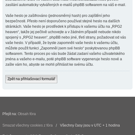
zasílání automaticky vytvářených e-mailů phpBB softwarem na váš e-mail.
Vaše heslo je zašifrováno (jednosměrný hash) pro zajištění jeho
bezpečnosti. Přesto není doporučeno používat stejné heslo na dalších
stránkách. Vaše heslo je prostředek k přístupu k vašemu účtu na „RPG2
heaven“, takže jej pečlivě uchovejte a v žádném případě nebude nikdo
spojený s „RPG2 heaven“, phpBB nebo jiné, třetí strany, požadovat od vás
vaše heslo. V případě, že byste zapomněli vaše heslo k vašemu účtu,
můžete použít funkci „Zapomněl jsem své heslo“ poskytovanou phpBB
softwarem. Tento proces po vás bude žádat zadaní vašeho uživatelského
jména a vašeho e-mailu, poté phpBB software vygeneruje heslo nové a
zašle vám ho, abyste se mohli přihlásit ke svému účtu.
Zpět na přihlašovací formulář
Přejít na:
Obsah fóra
Smazat všechny cookies z fóra
Všechny časy jsou v UTC + 1 hodina