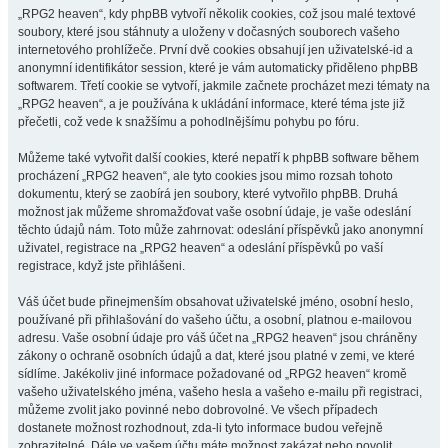
„RPG2 heaven“, kdy phpBB vytvoří několik cookies, což jsou malé textové
soubory, které jsou stáhnuty a uloženy v dočasných souborech vašeho
internetového prohlížeče. První dvě cookies obsahují jen uživatelské-id a
anonymní identifikátor session, které je vám automaticky přiděleno phpBB
softwarem. Třetí cookie se vytvoří, jakmile začnete procházet mezi tématy na
„RPG2 heaven“, a je používána k ukládání informace, které téma jste již
přečetli, což vede k snažšímu a pohodlnějšímu pohybu po fóru.
Můžeme také vytvořit další cookies, které nepatří k phpBB software během
procházení „RPG2 heaven“, ale tyto cookies jsou mimo rozsah tohoto
dokumentu, který se zaobírá jen soubory, které vytvořilo phpBB. Druhá
možnost jak můžeme shromažďovat vaše osobní údaje, je vaše odeslání
těchto údajů nám. Toto může zahrnovat: odeslání příspěvků jako anonymní
uživatel, registrace na „RPG2 heaven“ a odeslání příspěvků po vaší
registrace, když jste přihlášeni.
Váš účet bude přinejmenším obsahovat uživatelské jméno, osobní heslo,
používané při přihlašování do vašeho účtu, a osobní, platnou e-mailovou
adresu. Vaše osobní údaje pro váš účet na „RPG2 heaven“ jsou chráněny
zákony o ochraně osobních údajů a dat, které jsou platné v zemi, ve které
sídlíme. Jakékoliv jiné informace požadované od „RPG2 heaven“ kromě
vašeho uživatelského jména, vašeho hesla a vašeho e-mailu při registraci,
můžeme zvolit jako povinné nebo dobrovolné. Ve všech případech
dostanete možnost rozhodnout, zda-li tyto informace budou veřejně
zobrazitelné. Dále ve vašem účtu máte možnost zakázat nebo povolit