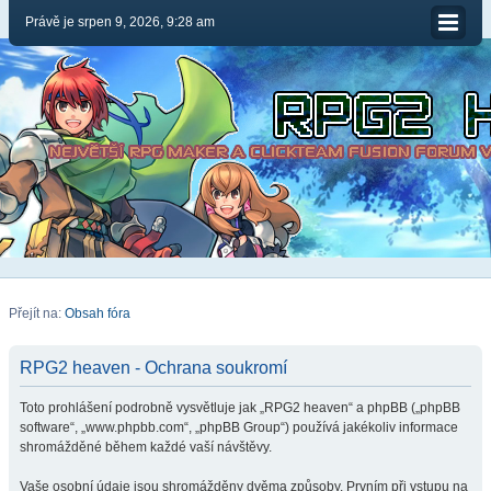
Právě je srpen 9, 2026, 9:28 am
Přejít na:
Obsah fóra
RPG2 heaven - Ochrana soukromí
Toto prohlášení podrobně vysvětluje jak „RPG2 heaven“ a phpBB („phpBB
software“, „www.phpbb.com“, „phpBB Group“) používá jakékoliv informace
shromážděné během každé vaší návštěvy.
Vaše osobní údaje jsou shromážděny dvěma způsoby. Prvním při vstupu na