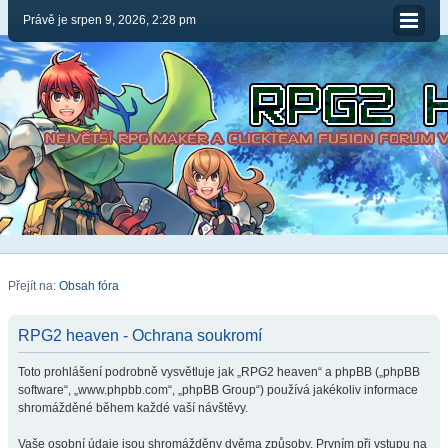
Právě je srpen 9, 2026, 2:28 pm
Přejít na:
Obsah fóra
RPG2 heaven - Ochrana soukromí
Toto prohlášení podrobně vysvětluje jak „RPG2 heaven“ a phpBB („phpBB
software“, „www.phpbb.com“, „phpBB Group“) používá jakékoliv informace
shromážděné během každé vaší návštěvy.
Vaše osobní údaje jsou shromážděny dvěma způsoby. Prvním při vstupu na