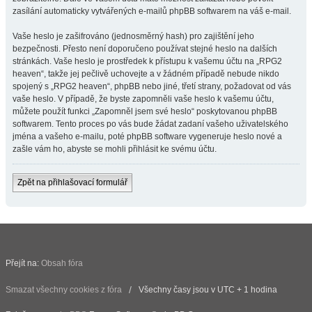
zasílání automaticky vytvářených e-mailů phpBB softwarem na váš e-mail.
Vaše heslo je zašifrováno (jednosměrný hash) pro zajištění jeho
bezpečnosti. Přesto není doporučeno používat stejné heslo na dalších
stránkách. Vaše heslo je prostředek k přístupu k vašemu účtu na „RPG2
heaven“, takže jej pečlivě uchovejte a v žádném případě nebude nikdo
spojený s „RPG2 heaven“, phpBB nebo jiné, třetí strany, požadovat od vás
vaše heslo. V případě, že byste zapomněli vaše heslo k vašemu účtu,
můžete použít funkci „Zapomněl jsem své heslo“ poskytovanou phpBB
softwarem. Tento proces po vás bude žádat zadaní vašeho uživatelského
jména a vašeho e-mailu, poté phpBB software vygeneruje heslo nové a
zašle vám ho, abyste se mohli přihlásit ke svému účtu.
Zpět na přihlašovací formulář
Přejít na:
Obsah fóra
Smazat všechny cookies z fóra
Všechny časy jsou v UTC + 1 hodina