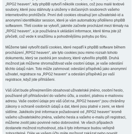
„RPG2 heaven“, kdy phpBB vytvoří několik cookies, což jsou malé textové
soubory, které jsou stáhnuty a uloženy v dočasných souborech vašeho
internetového prohlížeče. První dvě cookies obsahují jen uživatelské-id a
anonymní identifikátor session, které je vám automaticky přiděleno phpBB
softwarem. Třetí cookie se vytvoří, jakmile začnete procházet mezi tématy na
„RPG2 heaven“, a je používána k ukládání informace, které téma jste již
přečetli, což vede k snažšímu a pohodlnějšímu pohybu po fóru.
Můžeme také vytvořit další cookies, které nepatří k phpBB software během
procházení „RPG2 heaven“, ale tyto cookies jsou mimo rozsah tohoto
dokumentu, který se zaobírá jen soubory, které vytvořilo phpBB. Druhá
možnost jak můžeme shromažďovat vaše osobní údaje, je vaše odeslání
těchto údajů nám. Toto může zahrnovat: odeslání příspěvků jako anonymní
uživatel, registrace na „RPG2 heaven“ a odeslání příspěvků po vaší
registrace, když jste přihlášeni.
Váš účet bude přinejmenším obsahovat uživatelské jméno, osobní heslo,
používané při přihlašování do vašeho účtu, a osobní, platnou e-mailovou
adresu. Vaše osobní údaje pro váš účet na „RPG2 heaven“ jsou chráněny
zákony o ochraně osobních údajů a dat, které jsou platné v zemi, ve které
sídlíme. Jakékoliv jiné informace požadované od „RPG2 heaven“ kromě
vašeho uživatelského jména, vašeho hesla a vašeho e-mailu při registraci,
můžeme zvolit jako povinné nebo dobrovolné. Ve všech případech
dostanete možnost rozhodnout, zda-li tyto informace budou veřejně
zobrazitelné. Dále ve vašem účtu máte možnost zakázat nebo povolit