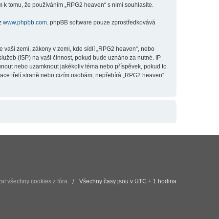
m k tomu, že používáním „RPG2 heaven“ s nimi souhlasíte.
 z
www.phpbb.com
. phpBB software pouze zprostředkovává
e vaší zemi, zákony v zemi, kde sídlí „RPG2 heaven“, nebo
lužeb (ISP) na vaši činnost, pokud bude uznáno za nutné. IP
esunout nebo uzamknout jakékoliv téma nebo příspěvek, pokud to
mace třetí straně nebo cizím osobám, nepřebírá „RPG2 heaven“
t všechny cookies z fóra
Všechny časy jsou v UTC + 1 hodina