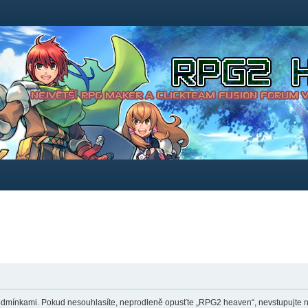
dmínkami. Pokud nesouhlasíte, neprodleně opusťte „RPG2 heaven“, nevstupujte na 