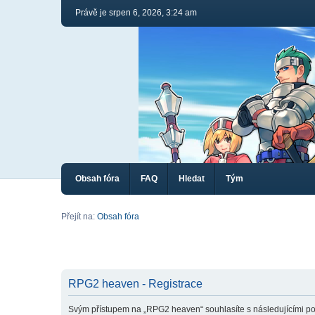
Právě je srpen 6, 2026, 3:24 am
Obsah fóra
FAQ
Hledat
Tým
Přejít na:
Obsah fóra
RPG2 heaven - Registrace
Svým přístupem na „RPG2 heaven“ souhlasíte s následujícími po