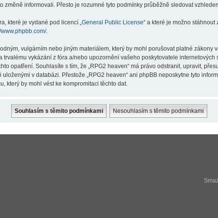
éto změně informovali. Přesto je rozumné tyto podmínky průběžně sledovat vzhlede
a, které je vydané pod licencí „
General Public License
“ a které je možno stáhnout
://www.phpbb.com/
.
hodným, vulgárním nebo jiným materiálem, který by mohl porušovat platné zákony v
a trvalému vykázání z fóra a/nebo upozornění vašeho poskytovatele internetových s
hto opatření. Souhlasíte s tím, že „RPG2 heaven“ má právo odstranit, upravit, př
ji uloženými v databázi. Přestože „RPG2 heaven“ ani phpBB neposkytne tyto infor
, který by mohl vést ke kompromitaci těchto dat.
Smaza