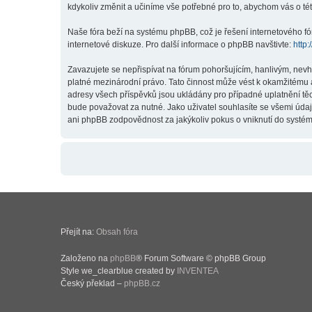
kdykoliv změnit a učiníme vše potřebné pro to, abychom vás o t
Naše fóra beží na systému phpBB, což je řešení internetového fór
internetové diskuze. Pro další informace o phpBB navštivte:
http
Zavazujete se nepřispívat na fórum pohoršujícím, hanlivým, nev
platné mezinárodní právo. Tato činnost může vést k okamžitému 
adresy všech příspěvků jsou ukládány pro případné uplatnění těc
bude považovat za nutné. Jako uživatel souhlasíte se všemi úda
ani phpBB zodpovědnost za jakýkoliv pokus o vniknutí do systému
Přejít na:
Obsah fóra
Založeno na
phpBB
® Forum Software © phpBB Group
Style we_clearblue created by
INVENTEA
Český překlad –
phpBB.cz