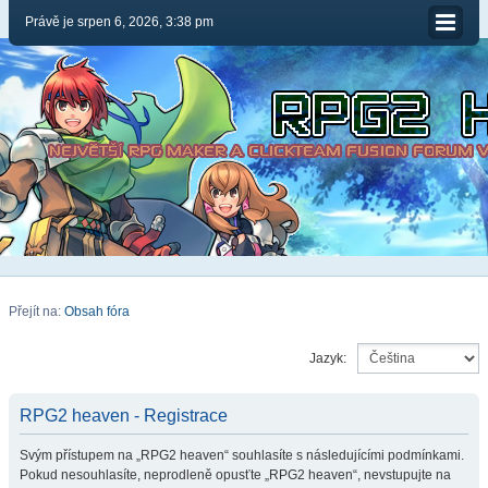
Právě je srpen 6, 2026, 3:38 pm
Přejít na:
Obsah fóra
Jazyk:
RPG2 heaven - Registrace
Svým přístupem na „RPG2 heaven“ souhlasíte s následujícími podmínkami.
Pokud nesouhlasíte, neprodleně opusťte „RPG2 heaven“, nevstupujte na