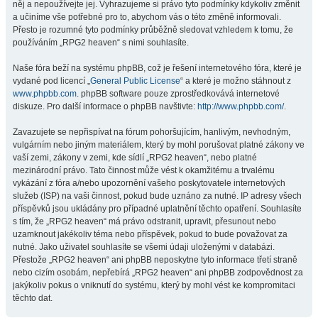
něj a nepoužívejte jej. Vyhrazujeme si právo tyto podmínky kdykoliv změnit
a učiníme vše potřebné pro to, abychom vás o této změně informovali.
Přesto je rozumné tyto podmínky průběžně sledovat vzhledem k tomu, že
používáním „RPG2 heaven“ s nimi souhlasíte.
Naše fóra beží na systému phpBB, což je řešení internetového fóra, které je
vydané pod licencí „
General Public License
“ a které je možno stáhnout z
www.phpbb.com
. phpBB software pouze zprostředkovává internetové
diskuze. Pro další informace o phpBB navštivte:
http://www.phpbb.com/
.
Zavazujete se nepřispívat na fórum pohoršujícím, hanlivým, nevhodným,
vulgárním nebo jiným materiálem, který by mohl porušovat platné zákony ve
vaší zemi, zákony v zemi, kde sídlí „RPG2 heaven“, nebo platné
mezinárodní právo. Tato činnost může vést k okamžitému a trvalému
vykázání z fóra a/nebo upozornění vašeho poskytovatele internetových
služeb (ISP) na vaši činnost, pokud bude uznáno za nutné. IP adresy všech
příspěvků jsou ukládány pro případné uplatnění těchto opatření. Souhlasíte
s tím, že „RPG2 heaven“ má právo odstranit, upravit, přesunout nebo
uzamknout jakékoliv téma nebo příspěvek, pokud to bude považovat za
nutné. Jako uživatel souhlasíte se všemi údaji uloženými v databázi.
Přestože „RPG2 heaven“ ani phpBB neposkytne tyto informace třetí straně
nebo cizím osobám, nepřebírá „RPG2 heaven“ ani phpBB zodpovědnost za
jakýkoliv pokus o vniknutí do systému, který by mohl vést ke kompromitaci
těchto dat.