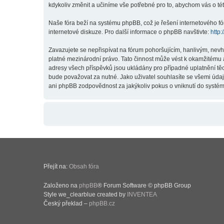
kdykoliv změnit a učiníme vše potřebné pro to, abychom vás o t
Naše fóra beží na systému phpBB, což je řešení internetového fór
internetové diskuze. Pro další informace o phpBB navštivte:
http
Zavazujete se nepřispívat na fórum pohoršujícím, hanlivým, nev
platné mezinárodní právo. Tato činnost může vést k okamžitému 
adresy všech příspěvků jsou ukládány pro případné uplatnění těc
bude považovat za nutné. Jako uživatel souhlasíte se všemi úda
ani phpBB zodpovědnost za jakýkoliv pokus o vniknutí do systému
Přejít na:
Obsah fóra
Založeno na
phpBB
® Forum Software © phpBB Group
Style we_clearblue created by
INVENTEA
Český překlad –
phpBB.cz