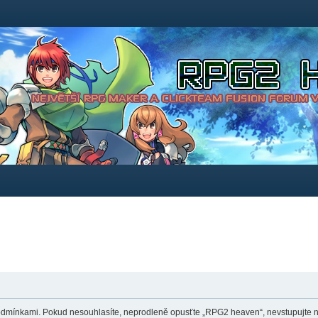
dmínkami. Pokud nesouhlasíte, neprodleně opusťte „RPG2 heaven“, nevstupujte na 