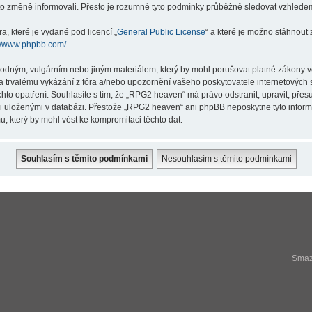
éto změně informovali. Přesto je rozumné tyto podmínky průběžně sledovat vzhlede
a, které je vydané pod licencí „
General Public License
“ a které je možno stáhnout
://www.phpbb.com/
.
hodným, vulgárním nebo jiným materiálem, který by mohl porušovat platné zákony v
a trvalému vykázání z fóra a/nebo upozornění vašeho poskytovatele internetových s
hto opatření. Souhlasíte s tím, že „RPG2 heaven“ má právo odstranit, upravit, př
ji uloženými v databázi. Přestože „RPG2 heaven“ ani phpBB neposkytne tyto infor
, který by mohl vést ke kompromitaci těchto dat.
Smaza