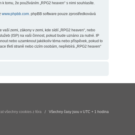
m k tomu, že používáním „RPG2 heaven“ s nimi souhlasíte.
 z
www.phpbb.com
. phpBB software pouze zprostředkovává
e vaší zemi, zákony v zemi, kde sídlí „RPG2 heaven“, nebo
lužeb (ISP) na vaši činnost, pokud bude uznáno za nutné. IP
esunout nebo uzamknout jakékoliv téma nebo příspěvek, pokud to
mace třetí straně nebo cizím osobám, nepřebírá „RPG2 heaven“
t všechny cookies z fóra
Všechny časy jsou v UTC + 1 hodina