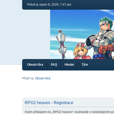
Právě je srpen 8, 2026, 7:47 pm
Obsah fóra
FAQ
Hledat
Tým
Přejít na:
Obsah fóra
RPG2 heaven - Registrace
Svým přístupem na „RPG2 heaven“ souhlasíte s následujícími po