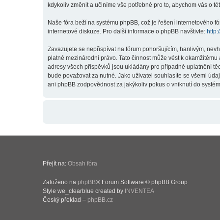
kdykoliv změnit a učiníme vše potřebné pro to, abychom vás o t
Naše fóra beží na systému phpBB, což je řešení internetového fór
internetové diskuze. Pro další informace o phpBB navštivte:
http
Zavazujete se nepřispívat na fórum pohoršujícím, hanlivým, nev
platné mezinárodní právo. Tato činnost může vést k okamžitému 
adresy všech příspěvků jsou ukládány pro případné uplatnění těc
bude považovat za nutné. Jako uživatel souhlasíte se všemi úda
ani phpBB zodpovědnost za jakýkoliv pokus o vniknutí do systému
Přejít na:
Obsah fóra
Založeno na
phpBB
® Forum Software © phpBB Group
Style we_clearblue created by
INVENTEA
Český překlad –
phpBB.cz