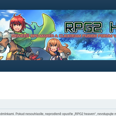
dmínkami. Pokud nesouhlasíte, neprodleně opusťte „RPG2 heaven“, nevstupujte na 