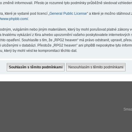
éto změně informovali. Přesto je rozumné tyto podmínky průběžně sledovat vzhlede
a, které je vydané pod licencí „
General Public License
“ a které je možno stáhnout
://www.phpbb.com/
.
hodným, vulgárním nebo jiným materiálem, který by mohl porušovat platné zákony v
a trvalému vykázání z fóra a/nebo upozornění vašeho poskytovatele internetových s
hto opatření. Souhlasíte s tím, že „RPG2 heaven“ má právo odstranit, upravit, př
ji uloženými v databázi. Přestože „RPG2 heaven“ ani phpBB neposkytne tyto infor
, který by mohl vést ke kompromitaci těchto dat.
Smaza