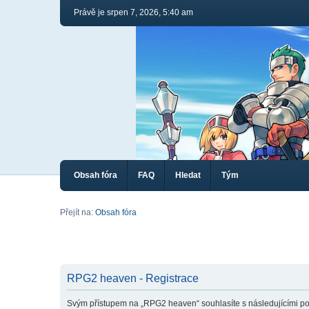
Právě je srpen 7, 2026, 5:40 am
Obsah fóra
FAQ
Hledat
Tým
Přejít na:
Obsah fóra
RPG2 heaven - Registrace
Svým přístupem na „RPG2 heaven“ souhlasíte s následujícími po