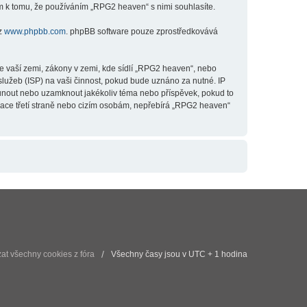
m k tomu, že používáním „RPG2 heaven“ s nimi souhlasíte.
 z
www.phpbb.com
. phpBB software pouze zprostředkovává
e vaší zemi, zákony v zemi, kde sídlí „RPG2 heaven“, nebo
lužeb (ISP) na vaši činnost, pokud bude uznáno za nutné. IP
esunout nebo uzamknout jakékoliv téma nebo příspěvek, pokud to
mace třetí straně nebo cizím osobám, nepřebírá „RPG2 heaven“
t všechny cookies z fóra
Všechny časy jsou v UTC + 1 hodina