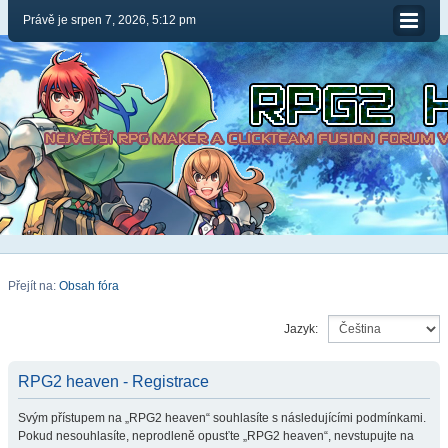
Právě je srpen 7, 2026, 5:12 pm
Přejít na:
Obsah fóra
Jazyk:
RPG2 heaven - Registrace
Svým přístupem na „RPG2 heaven“ souhlasíte s následujícími podmínkami.
Pokud nesouhlasíte, neprodleně opusťte „RPG2 heaven“, nevstupujte na