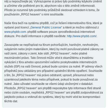
něj a nepoužívejte jej. Vyhrazujeme si právo tyto podmínky kdykoliv změnit
a učiníme vše potřebné pro to, abychom vás o této změně informovali.
Přesto je rozumné tyto podmínky průběžně sledovat vzhledem k tomu, že
používáním „RPG2 heaven“ s nimi souhlasíte.
Naše fóra beží na systému phpBB, což je řešení internetového fóra, které je
vydané pod licencí „
General Public License
“ a které je možno stáhnout z
www.phpbb.com
. phpBB software pouze zprostředkovává internetové
diskuze. Pro další informace o phpBB navštivte:
http://www.phpbb.com/
.
Zavazujete se nepřispívat na fórum pohoršujícím, hanlivým, nevhodným,
vulgárním nebo jiným materiálem, který by mohl porušovat platné zákony ve
vaší zemi, zákony v zemi, kde sídlí „RPG2 heaven“, nebo platné
mezinárodní právo. Tato činnost může vést k okamžitému a trvalému
vykázání z fóra a/nebo upozornění vašeho poskytovatele internetových
služeb (ISP) na vaši činnost, pokud bude uznáno za nutné. IP adresy všech
příspěvků jsou ukládány pro případné uplatnění těchto opatření. Souhlasíte
s tím, že „RPG2 heaven“ má právo odstranit, upravit, přesunout nebo
uzamknout jakékoliv téma nebo příspěvek, pokud to bude považovat za
nutné. Jako uživatel souhlasíte se všemi údaji uloženými v databázi.
Přestože „RPG2 heaven“ ani phpBB neposkytne tyto informace třetí straně
nebo cizím osobám, nepřebírá „RPG2 heaven“ ani phpBB zodpovědnost za
jakýkoliv pokus o vniknutí do systému, který by mohl vést ke kompromitaci
těchto dat.