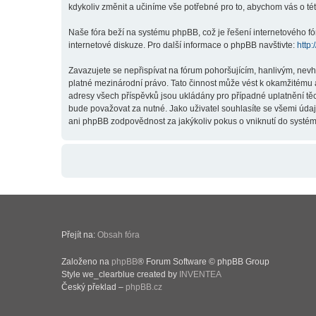
kdykoliv změnit a učiníme vše potřebné pro to, abychom vás o t
Naše fóra beží na systému phpBB, což je řešení internetového fór
internetové diskuze. Pro další informace o phpBB navštivte:
http
Zavazujete se nepřispívat na fórum pohoršujícím, hanlivým, nev
platné mezinárodní právo. Tato činnost může vést k okamžitému 
adresy všech příspěvků jsou ukládány pro případné uplatnění těc
bude považovat za nutné. Jako uživatel souhlasíte se všemi úda
ani phpBB zodpovědnost za jakýkoliv pokus o vniknutí do systému
Přejít na:
Obsah fóra
Založeno na
phpBB
® Forum Software © phpBB Group
Style we_clearblue created by
INVENTEA
Český překlad –
phpBB.cz