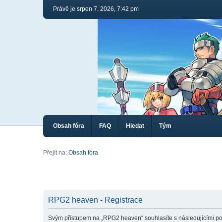
Právě je srpen 7, 2026, 7:42 pm
Obsah fóra
FAQ
Hledat
Tým
Přejít na:
Obsah fóra
RPG2 heaven - Registrace
Svým přístupem na „RPG2 heaven“ souhlasíte s následujícími po