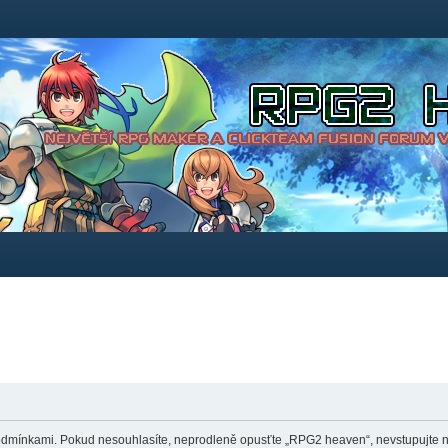
dmínkami. Pokud nesouhlasíte, neprodleně opusťte „RPG2 heaven“, nevstupujte na 