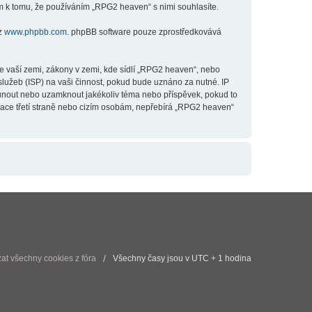
m k tomu, že používáním „RPG2 heaven“ s nimi souhlasíte.
 z
www.phpbb.com
. phpBB software pouze zprostředkovává
e vaší zemi, zákony v zemi, kde sídlí „RPG2 heaven“, nebo
lužeb (ISP) na vaši činnost, pokud bude uznáno za nutné. IP
esunout nebo uzamknout jakékoliv téma nebo příspěvek, pokud to
mace třetí straně nebo cizím osobám, nepřebírá „RPG2 heaven“
t všechny cookies z fóra
Všechny časy jsou v UTC + 1 hodina