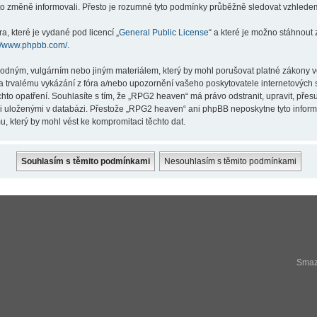
éto změně informovali. Přesto je rozumné tyto podmínky průběžně sledovat vzhlede
a, které je vydané pod licencí „
General Public License
“ a které je možno stáhnout
://www.phpbb.com/
.
hodným, vulgárním nebo jiným materiálem, který by mohl porušovat platné zákony v
a trvalému vykázání z fóra a/nebo upozornění vašeho poskytovatele internetových s
hto opatření. Souhlasíte s tím, že „RPG2 heaven“ má právo odstranit, upravit, př
ji uloženými v databázi. Přestože „RPG2 heaven“ ani phpBB neposkytne tyto infor
, který by mohl vést ke kompromitaci těchto dat.
Smaza