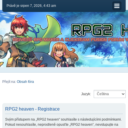
Právě je srpen 7, 2026, 4:43 am
Přejít na:
Obsah fóra
Jazyk:
RPG2 heaven - Registrace
Svým přístupem na „RPG2 heaven“ souhlasíte s následujícími podmínkami.
Pokud nesouhlasíte, neprodleně opusťte „RPG2 heaven“, nevstupujte na