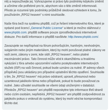
něj a nepoužívejte jej. Vyhrazujeme si právo tyto podmínky kdykoliv změnit
a učiníme vše potřebné pro to, abychom vás o této změně informovali.
Přesto je rozumné tyto podmínky průběžně sledovat vzhledem k tomu, že
používáním „RPG2 heaven“ s nimi souhlasíte.
Naše fóra beží na systému phpBB, což je řešení internetového fóra, které je
vydané pod licencí „
General Public License
“ a které je možno stáhnout z
www.phpbb.com
. phpBB software pouze zprostředkovává internetové
diskuze. Pro další informace o phpBB navštivte:
http://www.phpbb.com/
.
Zavazujete se nepřispívat na fórum pohoršujícím, hanlivým, nevhodným,
vulgárním nebo jiným materiálem, který by mohl porušovat platné zákony ve
vaší zemi, zákony v zemi, kde sídlí „RPG2 heaven“, nebo platné
mezinárodní právo. Tato činnost může vést k okamžitému a trvalému
vykázání z fóra a/nebo upozornění vašeho poskytovatele internetových
služeb (ISP) na vaši činnost, pokud bude uznáno za nutné. IP adresy všech
příspěvků jsou ukládány pro případné uplatnění těchto opatření. Souhlasíte
s tím, že „RPG2 heaven“ má právo odstranit, upravit, přesunout nebo
uzamknout jakékoliv téma nebo příspěvek, pokud to bude považovat za
nutné. Jako uživatel souhlasíte se všemi údaji uloženými v databázi.
Přestože „RPG2 heaven“ ani phpBB neposkytne tyto informace třetí straně
nebo cizím osobám, nepřebírá „RPG2 heaven“ ani phpBB zodpovědnost za
jakýkoliv pokus o vniknutí do systému, který by mohl vést ke kompromitaci
těchto dat.