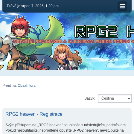
Právě je srpen 7, 2026, 1:20 pm
Přejít na:
Obsah fóra
Jazyk:
RPG2 heaven - Registrace
Svým přístupem na „RPG2 heaven“ souhlasíte s následujícími podmínkami.
Pokud nesouhlasíte, neprodleně opusťte „RPG2 heaven“, nevstupujte na