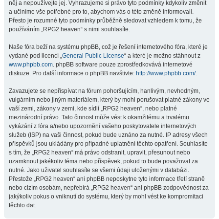
něj a nepoužívejte jej. Vyhrazujeme si právo tyto podmínky kdykoliv změnit
a učiníme vše potřebné pro to, abychom vás o této změně informovali.
Přesto je rozumné tyto podmínky průběžně sledovat vzhledem k tomu, že
používáním „RPG2 heaven“ s nimi souhlasíte.
Naše fóra beží na systému phpBB, což je řešení internetového fóra, které je
vydané pod licencí „
General Public License
“ a které je možno stáhnout z
www.phpbb.com
. phpBB software pouze zprostředkovává internetové
diskuze. Pro další informace o phpBB navštivte:
http://www.phpbb.com/
.
Zavazujete se nepřispívat na fórum pohoršujícím, hanlivým, nevhodným,
vulgárním nebo jiným materiálem, který by mohl porušovat platné zákony ve
vaší zemi, zákony v zemi, kde sídlí „RPG2 heaven“, nebo platné
mezinárodní právo. Tato činnost může vést k okamžitému a trvalému
vykázání z fóra a/nebo upozornění vašeho poskytovatele internetových
služeb (ISP) na vaši činnost, pokud bude uznáno za nutné. IP adresy všech
příspěvků jsou ukládány pro případné uplatnění těchto opatření. Souhlasíte
s tím, že „RPG2 heaven“ má právo odstranit, upravit, přesunout nebo
uzamknout jakékoliv téma nebo příspěvek, pokud to bude považovat za
nutné. Jako uživatel souhlasíte se všemi údaji uloženými v databázi.
Přestože „RPG2 heaven“ ani phpBB neposkytne tyto informace třetí straně
nebo cizím osobám, nepřebírá „RPG2 heaven“ ani phpBB zodpovědnost za
jakýkoliv pokus o vniknutí do systému, který by mohl vést ke kompromitaci
těchto dat.