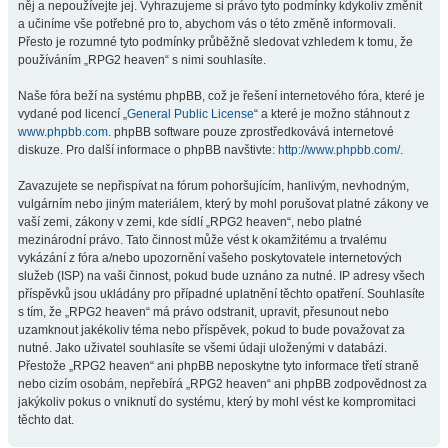
něj a nepoužívejte jej. Vyhrazujeme si právo tyto podmínky kdykoliv změnit
a učiníme vše potřebné pro to, abychom vás o této změně informovali.
Přesto je rozumné tyto podmínky průběžně sledovat vzhledem k tomu, že
používáním „RPG2 heaven“ s nimi souhlasíte.
Naše fóra beží na systému phpBB, což je řešení internetového fóra, které je
vydané pod licencí „
General Public License
“ a které je možno stáhnout z
www.phpbb.com
. phpBB software pouze zprostředkovává internetové
diskuze. Pro další informace o phpBB navštivte:
http://www.phpbb.com/
.
Zavazujete se nepřispívat na fórum pohoršujícím, hanlivým, nevhodným,
vulgárním nebo jiným materiálem, který by mohl porušovat platné zákony ve
vaší zemi, zákony v zemi, kde sídlí „RPG2 heaven“, nebo platné
mezinárodní právo. Tato činnost může vést k okamžitému a trvalému
vykázání z fóra a/nebo upozornění vašeho poskytovatele internetových
služeb (ISP) na vaši činnost, pokud bude uznáno za nutné. IP adresy všech
příspěvků jsou ukládány pro případné uplatnění těchto opatření. Souhlasíte
s tím, že „RPG2 heaven“ má právo odstranit, upravit, přesunout nebo
uzamknout jakékoliv téma nebo příspěvek, pokud to bude považovat za
nutné. Jako uživatel souhlasíte se všemi údaji uloženými v databázi.
Přestože „RPG2 heaven“ ani phpBB neposkytne tyto informace třetí straně
nebo cizím osobám, nepřebírá „RPG2 heaven“ ani phpBB zodpovědnost za
jakýkoliv pokus o vniknutí do systému, který by mohl vést ke kompromitaci
těchto dat.