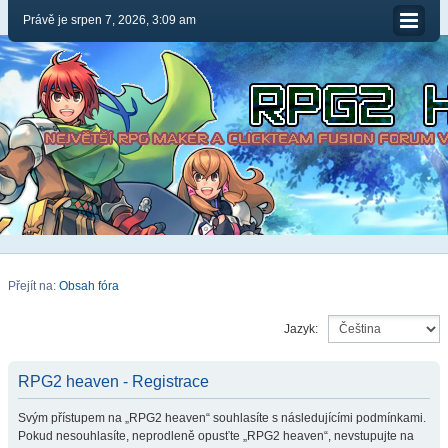
Právě je srpen 7, 2026, 3:09 am
Přejít na:
Obsah fóra
Jazyk:
RPG2 heaven - Registrace
Svým přístupem na „RPG2 heaven“ souhlasíte s následujícími podmínkami.
Pokud nesouhlasíte, neprodleně opusťte „RPG2 heaven“, nevstupujte na