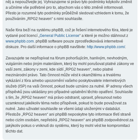
něj a nepoužívejte jej. Vyhrazujeme si právo tyto podmínky kdykoliv změnit
a učiníme vše potřebné pro to, abychom vás o této změně informovali.
Přesto je rozumné tyto podmínky průběžně sledovat vzhledem k tomu, že
používáním „RPG2 heaven“ s nimi souhlasíte.
Naše fóra beží na systému phpBB, což je řešení internetového fóra, které je
vydané pod licencí „
General Public License
“ a které je možno stáhnout z
www.phpbb.com
. phpBB software pouze zprostředkovává internetové
diskuze. Pro další informace o phpBB navštivte:
http://www.phpbb.com/
.
Zavazujete se nepřispívat na fórum pohoršujícím, hanlivým, nevhodným,
vulgárním nebo jiným materiálem, který by mohl porušovat platné zákony ve
vaší zemi, zákony v zemi, kde sídlí „RPG2 heaven“, nebo platné
mezinárodní právo. Tato činnost může vést k okamžitému a trvalému
vykázání z fóra a/nebo upozornění vašeho poskytovatele internetových
služeb (ISP) na vaši činnost, pokud bude uznáno za nutné. IP adresy všech
příspěvků jsou ukládány pro případné uplatnění těchto opatření. Souhlasíte
s tím, že „RPG2 heaven“ má právo odstranit, upravit, přesunout nebo
uzamknout jakékoliv téma nebo příspěvek, pokud to bude považovat za
nutné. Jako uživatel souhlasíte se všemi údaji uloženými v databázi.
Přestože „RPG2 heaven“ ani phpBB neposkytne tyto informace třetí straně
nebo cizím osobám, nepřebírá „RPG2 heaven“ ani phpBB zodpovědnost za
jakýkoliv pokus o vniknutí do systému, který by mohl vést ke kompromitaci
těchto dat.