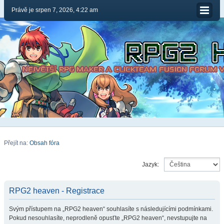
Právě je srpen 7, 2026, 4:22 am
Přejít na:
Obsah fóra
Jazyk:
RPG2 heaven - Registrace
Svým přístupem na „RPG2 heaven“ souhlasíte s následujícími podmínkami.
Pokud nesouhlasíte, neprodleně opusťte „RPG2 heaven“, nevstupujte na