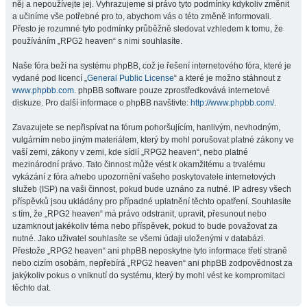
něj a nepoužívejte jej. Vyhrazujeme si právo tyto podmínky kdykoliv změnit
a učiníme vše potřebné pro to, abychom vás o této změně informovali.
Přesto je rozumné tyto podmínky průběžně sledovat vzhledem k tomu, že
používáním „RPG2 heaven“ s nimi souhlasíte.
Naše fóra beží na systému phpBB, což je řešení internetového fóra, které je
vydané pod licencí „
General Public License
“ a které je možno stáhnout z
www.phpbb.com
. phpBB software pouze zprostředkovává internetové
diskuze. Pro další informace o phpBB navštivte:
http://www.phpbb.com/
.
Zavazujete se nepřispívat na fórum pohoršujícím, hanlivým, nevhodným,
vulgárním nebo jiným materiálem, který by mohl porušovat platné zákony ve
vaší zemi, zákony v zemi, kde sídlí „RPG2 heaven“, nebo platné
mezinárodní právo. Tato činnost může vést k okamžitému a trvalému
vykázání z fóra a/nebo upozornění vašeho poskytovatele internetových
služeb (ISP) na vaši činnost, pokud bude uznáno za nutné. IP adresy všech
příspěvků jsou ukládány pro případné uplatnění těchto opatření. Souhlasíte
s tím, že „RPG2 heaven“ má právo odstranit, upravit, přesunout nebo
uzamknout jakékoliv téma nebo příspěvek, pokud to bude považovat za
nutné. Jako uživatel souhlasíte se všemi údaji uloženými v databázi.
Přestože „RPG2 heaven“ ani phpBB neposkytne tyto informace třetí straně
nebo cizím osobám, nepřebírá „RPG2 heaven“ ani phpBB zodpovědnost za
jakýkoliv pokus o vniknutí do systému, který by mohl vést ke kompromitaci
těchto dat.