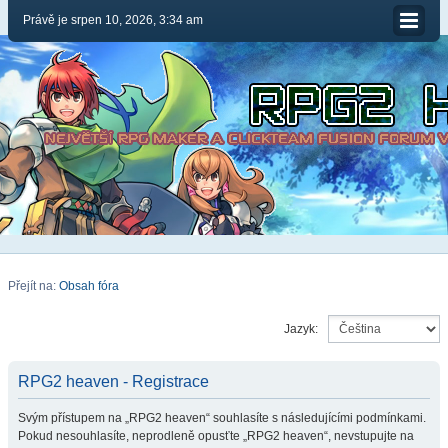
Právě je srpen 10, 2026, 3:34 am
Přejít na:
Obsah fóra
Jazyk:
RPG2 heaven - Registrace
Svým přístupem na „RPG2 heaven“ souhlasíte s následujícími podmínkami.
Pokud nesouhlasíte, neprodleně opusťte „RPG2 heaven“, nevstupujte na