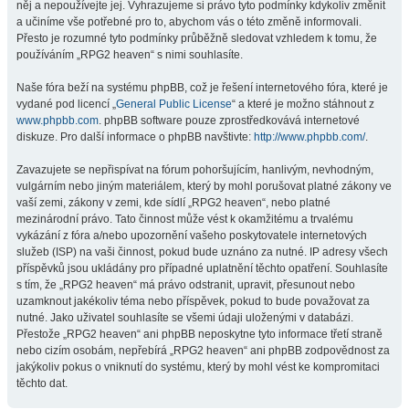
něj a nepoužívejte jej. Vyhrazujeme si právo tyto podmínky kdykoliv změnit
a učiníme vše potřebné pro to, abychom vás o této změně informovali.
Přesto je rozumné tyto podmínky průběžně sledovat vzhledem k tomu, že
používáním „RPG2 heaven“ s nimi souhlasíte.
Naše fóra beží na systému phpBB, což je řešení internetového fóra, které je
vydané pod licencí „
General Public License
“ a které je možno stáhnout z
www.phpbb.com
. phpBB software pouze zprostředkovává internetové
diskuze. Pro další informace o phpBB navštivte:
http://www.phpbb.com/
.
Zavazujete se nepřispívat na fórum pohoršujícím, hanlivým, nevhodným,
vulgárním nebo jiným materiálem, který by mohl porušovat platné zákony ve
vaší zemi, zákony v zemi, kde sídlí „RPG2 heaven“, nebo platné
mezinárodní právo. Tato činnost může vést k okamžitému a trvalému
vykázání z fóra a/nebo upozornění vašeho poskytovatele internetových
služeb (ISP) na vaši činnost, pokud bude uznáno za nutné. IP adresy všech
příspěvků jsou ukládány pro případné uplatnění těchto opatření. Souhlasíte
s tím, že „RPG2 heaven“ má právo odstranit, upravit, přesunout nebo
uzamknout jakékoliv téma nebo příspěvek, pokud to bude považovat za
nutné. Jako uživatel souhlasíte se všemi údaji uloženými v databázi.
Přestože „RPG2 heaven“ ani phpBB neposkytne tyto informace třetí straně
nebo cizím osobám, nepřebírá „RPG2 heaven“ ani phpBB zodpovědnost za
jakýkoliv pokus o vniknutí do systému, který by mohl vést ke kompromitaci
těchto dat.