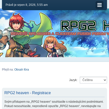
Právě je srpen 8, 2026, 5:55 am
Přejít na:
Obsah fóra
Jazyk:
RPG2 heaven - Registrace
Svým přístupem na „RPG2 heaven“ souhlasíte s následujícími podmínkami.
Pokud nesouhlasíte, neprodleně opusťte „RPG2 heaven“, nevstupujte na