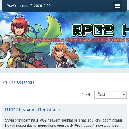
Právě je srpen 7, 2026, 2:50 am
Přejít na:
Obsah fóra
Jazyk:
RPG2 heaven - Registrace
Svým přístupem na „RPG2 heaven“ souhlasíte s následujícími podmínkami.
Pokud nesouhlasíte, neprodleně opusťte „RPG2 heaven“, nevstupujte na