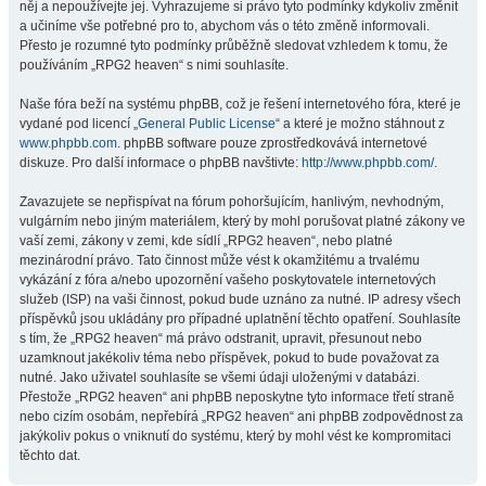
něj a nepoužívejte jej. Vyhrazujeme si právo tyto podmínky kdykoliv změnit
a učiníme vše potřebné pro to, abychom vás o této změně informovali.
Přesto je rozumné tyto podmínky průběžně sledovat vzhledem k tomu, že
používáním „RPG2 heaven“ s nimi souhlasíte.
Naše fóra beží na systému phpBB, což je řešení internetového fóra, které je
vydané pod licencí „
General Public License
“ a které je možno stáhnout z
www.phpbb.com
. phpBB software pouze zprostředkovává internetové
diskuze. Pro další informace o phpBB navštivte:
http://www.phpbb.com/
.
Zavazujete se nepřispívat na fórum pohoršujícím, hanlivým, nevhodným,
vulgárním nebo jiným materiálem, který by mohl porušovat platné zákony ve
vaší zemi, zákony v zemi, kde sídlí „RPG2 heaven“, nebo platné
mezinárodní právo. Tato činnost může vést k okamžitému a trvalému
vykázání z fóra a/nebo upozornění vašeho poskytovatele internetových
služeb (ISP) na vaši činnost, pokud bude uznáno za nutné. IP adresy všech
příspěvků jsou ukládány pro případné uplatnění těchto opatření. Souhlasíte
s tím, že „RPG2 heaven“ má právo odstranit, upravit, přesunout nebo
uzamknout jakékoliv téma nebo příspěvek, pokud to bude považovat za
nutné. Jako uživatel souhlasíte se všemi údaji uloženými v databázi.
Přestože „RPG2 heaven“ ani phpBB neposkytne tyto informace třetí straně
nebo cizím osobám, nepřebírá „RPG2 heaven“ ani phpBB zodpovědnost za
jakýkoliv pokus o vniknutí do systému, který by mohl vést ke kompromitaci
těchto dat.