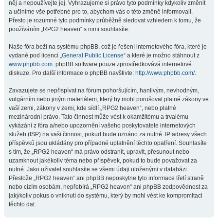
něj a nepoužívejte jej. Vyhrazujeme si právo tyto podmínky kdykoliv změnit
a učiníme vše potřebné pro to, abychom vás o této změně informovali.
Přesto je rozumné tyto podmínky průběžně sledovat vzhledem k tomu, že
používáním „RPG2 heaven“ s nimi souhlasíte.
Naše fóra beží na systému phpBB, což je řešení internetového fóra, které je
vydané pod licencí „
General Public License
“ a které je možno stáhnout z
www.phpbb.com
. phpBB software pouze zprostředkovává internetové
diskuze. Pro další informace o phpBB navštivte:
http://www.phpbb.com/
.
Zavazujete se nepřispívat na fórum pohoršujícím, hanlivým, nevhodným,
vulgárním nebo jiným materiálem, který by mohl porušovat platné zákony ve
vaší zemi, zákony v zemi, kde sídlí „RPG2 heaven“, nebo platné
mezinárodní právo. Tato činnost může vést k okamžitému a trvalému
vykázání z fóra a/nebo upozornění vašeho poskytovatele internetových
služeb (ISP) na vaši činnost, pokud bude uznáno za nutné. IP adresy všech
příspěvků jsou ukládány pro případné uplatnění těchto opatření. Souhlasíte
s tím, že „RPG2 heaven“ má právo odstranit, upravit, přesunout nebo
uzamknout jakékoliv téma nebo příspěvek, pokud to bude považovat za
nutné. Jako uživatel souhlasíte se všemi údaji uloženými v databázi.
Přestože „RPG2 heaven“ ani phpBB neposkytne tyto informace třetí straně
nebo cizím osobám, nepřebírá „RPG2 heaven“ ani phpBB zodpovědnost za
jakýkoliv pokus o vniknutí do systému, který by mohl vést ke kompromitaci
těchto dat.