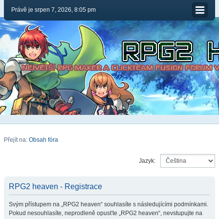
Právě je srpen 7, 2026, 8:05 pm
Přejít na:
Obsah fóra
Jazyk:
RPG2 heaven - Registrace
Svým přístupem na „RPG2 heaven“ souhlasíte s následujícími podmínkami.
Pokud nesouhlasíte, neprodleně opusťte „RPG2 heaven“, nevstupujte na