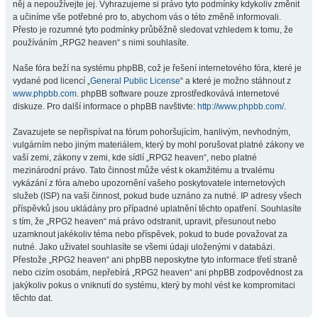
něj a nepoužívejte jej. Vyhrazujeme si právo tyto podmínky kdykoliv změnit
a učiníme vše potřebné pro to, abychom vás o této změně informovali.
Přesto je rozumné tyto podmínky průběžně sledovat vzhledem k tomu, že
používáním „RPG2 heaven“ s nimi souhlasíte.
Naše fóra beží na systému phpBB, což je řešení internetového fóra, které je
vydané pod licencí „
General Public License
“ a které je možno stáhnout z
www.phpbb.com
. phpBB software pouze zprostředkovává internetové
diskuze. Pro další informace o phpBB navštivte:
http://www.phpbb.com/
.
Zavazujete se nepřispívat na fórum pohoršujícím, hanlivým, nevhodným,
vulgárním nebo jiným materiálem, který by mohl porušovat platné zákony ve
vaší zemi, zákony v zemi, kde sídlí „RPG2 heaven“, nebo platné
mezinárodní právo. Tato činnost může vést k okamžitému a trvalému
vykázání z fóra a/nebo upozornění vašeho poskytovatele internetových
služeb (ISP) na vaši činnost, pokud bude uznáno za nutné. IP adresy všech
příspěvků jsou ukládány pro případné uplatnění těchto opatření. Souhlasíte
s tím, že „RPG2 heaven“ má právo odstranit, upravit, přesunout nebo
uzamknout jakékoliv téma nebo příspěvek, pokud to bude považovat za
nutné. Jako uživatel souhlasíte se všemi údaji uloženými v databázi.
Přestože „RPG2 heaven“ ani phpBB neposkytne tyto informace třetí straně
nebo cizím osobám, nepřebírá „RPG2 heaven“ ani phpBB zodpovědnost za
jakýkoliv pokus o vniknutí do systému, který by mohl vést ke kompromitaci
těchto dat.