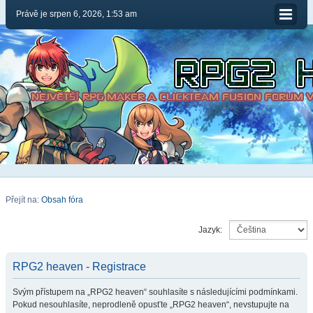
Právě je srpen 6, 2026, 1:53 am
Přejít na:
Obsah fóra
Jazyk:
RPG2 heaven - Registrace
Svým přístupem na „RPG2 heaven“ souhlasíte s následujícími podmínkami.
Pokud nesouhlasíte, neprodleně opusťte „RPG2 heaven“, nevstupujte na