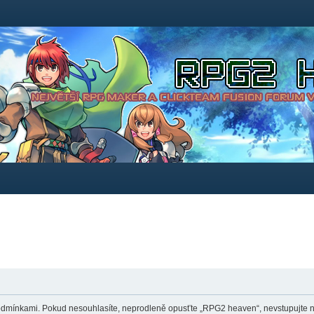
dmínkami. Pokud nesouhlasíte, neprodleně opusťte „RPG2 heaven“, nevstupujte na 