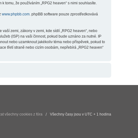
m k tomu, že používáním „RPG2 heaven“ s nimi souhlasíte.
 z
www.phpbb.com
. phpBB software pouze zprostředkovává
e vaší zemi, zákony v zemi, kde sídlí „RPG2 heaven“, nebo
lužeb (ISP) na vaši činnost, pokud bude uznáno za nutné. IP
esunout nebo uzamknout jakékoliv téma nebo příspěvek, pokud to
mace třetí straně nebo cizím osobám, nepřebírá „RPG2 heaven“
t všechny cookies z fóra
Všechny časy jsou v UTC + 1 hodina