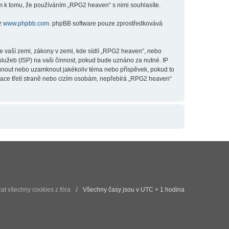
m k tomu, že používáním „RPG2 heaven“ s nimi souhlasíte.
 z
www.phpbb.com
. phpBB software pouze zprostředkovává
e vaší zemi, zákony v zemi, kde sídlí „RPG2 heaven“, nebo
lužeb (ISP) na vaši činnost, pokud bude uznáno za nutné. IP
esunout nebo uzamknout jakékoliv téma nebo příspěvek, pokud to
mace třetí straně nebo cizím osobám, nepřebírá „RPG2 heaven“
t všechny cookies z fóra
Všechny časy jsou v UTC + 1 hodina