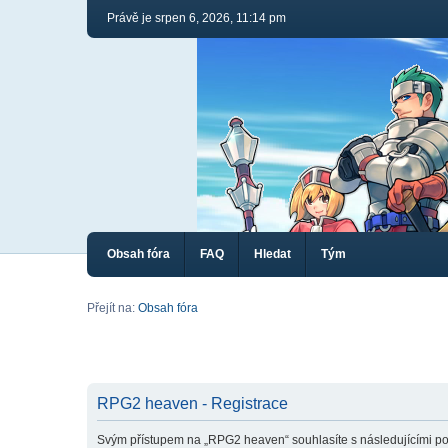
Právě je srpen 6, 2026, 11:14 pm
Obsah fóra
FAQ
Hledat
Tým
Přejít na:
Obsah fóra
RPG2 heaven - Registrace
Svým přístupem na „RPG2 heaven“ souhlasíte s následujícími po