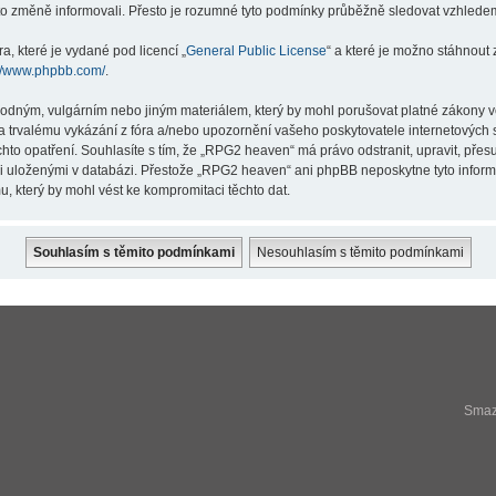
éto změně informovali. Přesto je rozumné tyto podmínky průběžně sledovat vzhlede
a, které je vydané pod licencí „
General Public License
“ a které je možno stáhnout
://www.phpbb.com/
.
hodným, vulgárním nebo jiným materiálem, který by mohl porušovat platné zákony v
a trvalému vykázání z fóra a/nebo upozornění vašeho poskytovatele internetových s
hto opatření. Souhlasíte s tím, že „RPG2 heaven“ má právo odstranit, upravit, př
ji uloženými v databázi. Přestože „RPG2 heaven“ ani phpBB neposkytne tyto infor
, který by mohl vést ke kompromitaci těchto dat.
Smaza