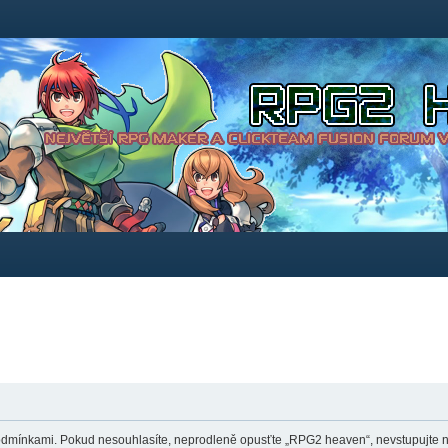
dmínkami. Pokud nesouhlasíte, neprodleně opusťte „RPG2 heaven“, nevstupujte na 