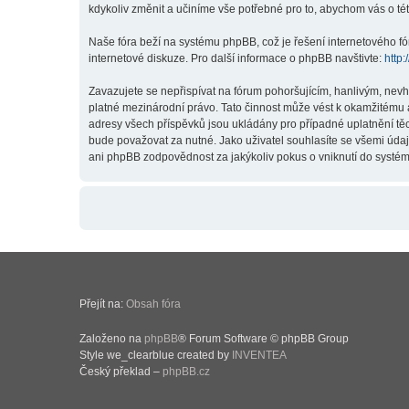
kdykoliv změnit a učiníme vše potřebné pro to, abychom vás o t
Naše fóra beží na systému phpBB, což je řešení internetového fór
internetové diskuze. Pro další informace o phpBB navštivte:
http
Zavazujete se nepřispívat na fórum pohoršujícím, hanlivým, nev
platné mezinárodní právo. Tato činnost může vést k okamžitému 
adresy všech příspěvků jsou ukládány pro případné uplatnění těc
bude považovat za nutné. Jako uživatel souhlasíte se všemi úda
ani phpBB zodpovědnost za jakýkoliv pokus o vniknutí do systému
Přejít na:
Obsah fóra
Založeno na
phpBB
® Forum Software © phpBB Group
Style we_clearblue created by
INVENTEA
Český překlad –
phpBB.cz