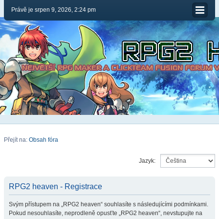
Právě je srpen 9, 2026, 2:24 pm
Přejít na:
Obsah fóra
Jazyk:
RPG2 heaven - Registrace
Svým přístupem na „RPG2 heaven“ souhlasíte s následujícími podmínkami.
Pokud nesouhlasíte, neprodleně opusťte „RPG2 heaven“, nevstupujte na