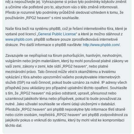
něj a nepoužívejte jej. Vyhrazujeme si právo tyto podmínky kdykoliv změnit
a učiníme vše potřebné pro to, abychom vás o této změně informovali.
Přesto je rozumné tyto podmínky průběžně sledovat vzhledem k tomu, že
používáním „RPG2 heaven“ s nimi souhlasíte.
Naše fóra beží na systému phpBB, což je řešení internetového fóra, které je
vydané pod licencí „
General Public License
“ a které je možno stáhnout z
www.phpbb.com
. phpBB software pouze zprostředkovává internetové
diskuze. Pro další informace o phpBB navštivte:
http://www.phpbb.com/
.
Zavazujete se nepřispívat na fórum pohoršujícím, hanlivým, nevhodným,
vulgárním nebo jiným materiálem, který by mohl porušovat platné zákony ve
vaší zemi, zákony v zemi, kde sídlí „RPG2 heaven“, nebo platné
mezinárodní právo. Tato činnost může vést k okamžitému a trvalému
vykázání z fóra a/nebo upozornění vašeho poskytovatele internetových
služeb (ISP) na vaši činnost, pokud bude uznáno za nutné. IP adresy všech
příspěvků jsou ukládány pro případné uplatnění těchto opatření. Souhlasíte
s tím, že „RPG2 heaven“ má právo odstranit, upravit, přesunout nebo
uzamknout jakékoliv téma nebo příspěvek, pokud to bude považovat za
nutné. Jako uživatel souhlasíte se všemi údaji uloženými v databázi.
Přestože „RPG2 heaven“ ani phpBB neposkytne tyto informace třetí straně
nebo cizím osobám, nepřebírá „RPG2 heaven“ ani phpBB zodpovědnost za
jakýkoliv pokus o vniknutí do systému, který by mohl vést ke kompromitaci
těchto dat.