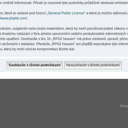
éto změně informovali. Přesto je rozumné tyto podmínky průběžně sledovat vzhlede
a, které je vydané pod licencí „
General Public License
“ a které je možno stáhnout
://www.phpbb.com/
.
hodným, vulgárním nebo jiným materiálem, který by mohl porušovat platné zákony v
a trvalému vykázání z fóra a/nebo upozornění vašeho poskytovatele internetových s
hto opatření. Souhlasíte s tím, že „RPG2 heaven“ má právo odstranit, upravit, př
ji uloženými v databázi. Přestože „RPG2 heaven“ ani phpBB neposkytne tyto infor
, který by mohl vést ke kompromitaci těchto dat.
Smaza