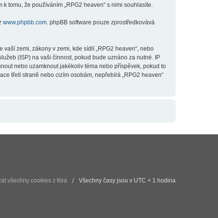
m k tomu, že používáním „RPG2 heaven“ s nimi souhlasíte.
 z
www.phpbb.com
. phpBB software pouze zprostředkovává
e vaší zemi, zákony v zemi, kde sídlí „RPG2 heaven“, nebo
lužeb (ISP) na vaši činnost, pokud bude uznáno za nutné. IP
esunout nebo uzamknout jakékoliv téma nebo příspěvek, pokud to
mace třetí straně nebo cizím osobám, nepřebírá „RPG2 heaven“
t všechny cookies z fóra
Všechny časy jsou v UTC + 1 hodina