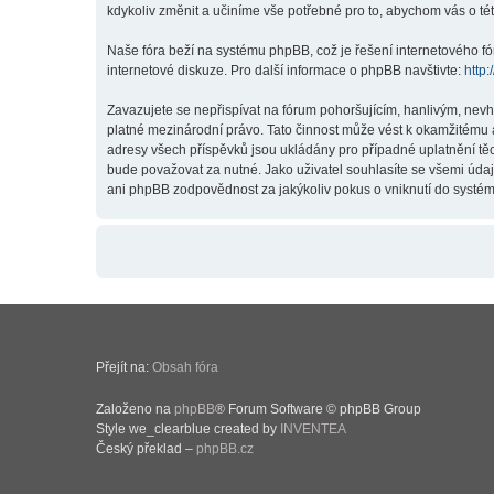
kdykoliv změnit a učiníme vše potřebné pro to, abychom vás o t
Naše fóra beží na systému phpBB, což je řešení internetového fór
internetové diskuze. Pro další informace o phpBB navštivte:
http
Zavazujete se nepřispívat na fórum pohoršujícím, hanlivým, nev
platné mezinárodní právo. Tato činnost může vést k okamžitému 
adresy všech příspěvků jsou ukládány pro případné uplatnění těc
bude považovat za nutné. Jako uživatel souhlasíte se všemi úda
ani phpBB zodpovědnost za jakýkoliv pokus o vniknutí do systému
Přejít na:
Obsah fóra
Založeno na
phpBB
® Forum Software © phpBB Group
Style we_clearblue created by
INVENTEA
Český překlad –
phpBB.cz