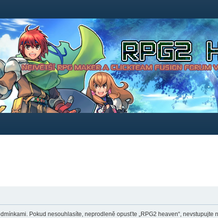
dmínkami. Pokud nesouhlasíte, neprodleně opusťte „RPG2 heaven“, nevstupujte na 