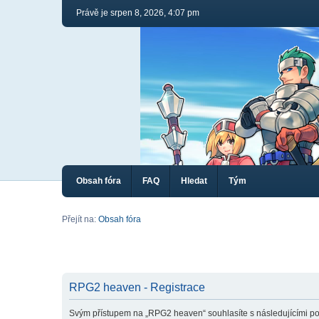
Právě je srpen 8, 2026, 4:07 pm
Obsah fóra
FAQ
Hledat
Tým
Přejít na:
Obsah fóra
RPG2 heaven - Registrace
Svým přístupem na „RPG2 heaven“ souhlasíte s následujícími po