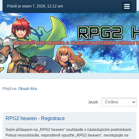
Právě je srpen 7, 2026, 12:12 am
Přejít na:
Obsah fóra
Jazyk:
RPG2 heaven - Registrace
Svým přístupem na „RPG2 heaven“ souhlasíte s následujícími podmínkami.
Pokud nesouhlasíte, neprodleně opusťte „RPG2 heaven“, nevstupujte na