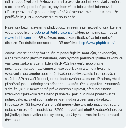
něj a nepoužívejte jej. Vyhrazujeme si právo tyto podmínky kdykoliv změnit
a učiníme vše potřebné pro to, abychom vás o této změně informovali.
Přesto je rozumné tyto podmínky průběžně sledovat vzhledem k tomu, že
používáním „RPG2 heaven“ s nimi souhlasíte.
Naše fóra beží na systému phpBB, což je řešení internetového fóra, které je
vydané pod licencí „
General Public License
“ a které je možno stáhnout z
www.phpbb.com
. phpBB software pouze zprostředkovává internetové
diskuze. Pro další informace o phpBB navštivte:
http://www.phpbb.com/
.
Zavazujete se nepřispívat na fórum pohoršujícím, hanlivým, nevhodným,
vulgárním nebo jiným materiálem, který by mohl porušovat platné zákony ve
vaší zemi, zákony v zemi, kde sídlí „RPG2 heaven“, nebo platné
mezinárodní právo. Tato činnost může vést k okamžitému a trvalému
vykázání z fóra a/nebo upozornění vašeho poskytovatele internetových
služeb (ISP) na vaši činnost, pokud bude uznáno za nutné. IP adresy všech
příspěvků jsou ukládány pro případné uplatnění těchto opatření. Souhlasíte
s tím, že „RPG2 heaven“ má právo odstranit, upravit, přesunout nebo
uzamknout jakékoliv téma nebo příspěvek, pokud to bude považovat za
nutné. Jako uživatel souhlasíte se všemi údaji uloženými v databázi.
Přestože „RPG2 heaven“ ani phpBB neposkytne tyto informace třetí straně
nebo cizím osobám, nepřebírá „RPG2 heaven“ ani phpBB zodpovědnost za
jakýkoliv pokus o vniknutí do systému, který by mohl vést ke kompromitaci
těchto dat.