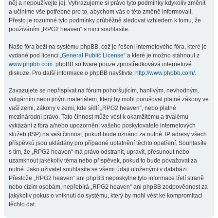
něj a nepoužívejte jej. Vyhrazujeme si právo tyto podmínky kdykoliv změnit
a učiníme vše potřebné pro to, abychom vás o této změně informovali.
Přesto je rozumné tyto podmínky průběžně sledovat vzhledem k tomu, že
používáním „RPG2 heaven“ s nimi souhlasíte.
Naše fóra beží na systému phpBB, což je řešení internetového fóra, které je
vydané pod licencí „
General Public License
“ a které je možno stáhnout z
www.phpbb.com
. phpBB software pouze zprostředkovává internetové
diskuze. Pro další informace o phpBB navštivte:
http://www.phpbb.com/
.
Zavazujete se nepřispívat na fórum pohoršujícím, hanlivým, nevhodným,
vulgárním nebo jiným materiálem, který by mohl porušovat platné zákony ve
vaší zemi, zákony v zemi, kde sídlí „RPG2 heaven“, nebo platné
mezinárodní právo. Tato činnost může vést k okamžitému a trvalému
vykázání z fóra a/nebo upozornění vašeho poskytovatele internetových
služeb (ISP) na vaši činnost, pokud bude uznáno za nutné. IP adresy všech
příspěvků jsou ukládány pro případné uplatnění těchto opatření. Souhlasíte
s tím, že „RPG2 heaven“ má právo odstranit, upravit, přesunout nebo
uzamknout jakékoliv téma nebo příspěvek, pokud to bude považovat za
nutné. Jako uživatel souhlasíte se všemi údaji uloženými v databázi.
Přestože „RPG2 heaven“ ani phpBB neposkytne tyto informace třetí straně
nebo cizím osobám, nepřebírá „RPG2 heaven“ ani phpBB zodpovědnost za
jakýkoliv pokus o vniknutí do systému, který by mohl vést ke kompromitaci
těchto dat.