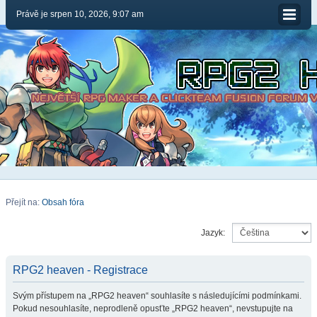
Právě je srpen 10, 2026, 9:07 am
Přejít na:
Obsah fóra
Jazyk:
RPG2 heaven - Registrace
Svým přístupem na „RPG2 heaven“ souhlasíte s následujícími podmínkami.
Pokud nesouhlasíte, neprodleně opusťte „RPG2 heaven“, nevstupujte na