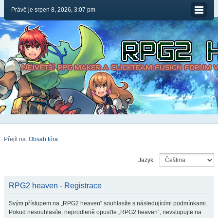
Právě je srpen 8, 2026, 3:07 pm
Přejít na:
Obsah fóra
Jazyk:
RPG2 heaven - Registrace
Svým přístupem na „RPG2 heaven“ souhlasíte s následujícími podmínkami.
Pokud nesouhlasíte, neprodleně opusťte „RPG2 heaven“, nevstupujte na