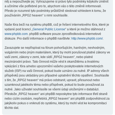
něj a nepoužívejte jej. Vyhrazujeme si právo tyto podmínky kdykoliv změnit
a učiníme vše potřebné pro to, abychom vás o této změně informovali.
Přesto je rozumné tyto podmínky průběžně sledovat vzhledem k tomu, že
používáním „RPG2 heaven“ s nimi souhlasíte.
Naše fóra beží na systému phpBB, což je řešení internetového fóra, které je
vydané pod licencí „
General Public License
“ a které je možno stáhnout z
www.phpbb.com
. phpBB software pouze zprostředkovává internetové
diskuze. Pro další informace o phpBB navštivte:
http://www.phpbb.com/
.
Zavazujete se nepřispívat na fórum pohoršujícím, hanlivým, nevhodným,
vulgárním nebo jiným materiálem, který by mohl porušovat platné zákony ve
vaší zemi, zákony v zemi, kde sídlí „RPG2 heaven“, nebo platné
mezinárodní právo. Tato činnost může vést k okamžitému a trvalému
vykázání z fóra a/nebo upozornění vašeho poskytovatele internetových
služeb (ISP) na vaši činnost, pokud bude uznáno za nutné. IP adresy všech
příspěvků jsou ukládány pro případné uplatnění těchto opatření. Souhlasíte
s tím, že „RPG2 heaven“ má právo odstranit, upravit, přesunout nebo
uzamknout jakékoliv téma nebo příspěvek, pokud to bude považovat za
nutné. Jako uživatel souhlasíte se všemi údaji uloženými v databázi.
Přestože „RPG2 heaven“ ani phpBB neposkytne tyto informace třetí straně
nebo cizím osobám, nepřebírá „RPG2 heaven“ ani phpBB zodpovědnost za
jakýkoliv pokus o vniknutí do systému, který by mohl vést ke kompromitaci
těchto dat.