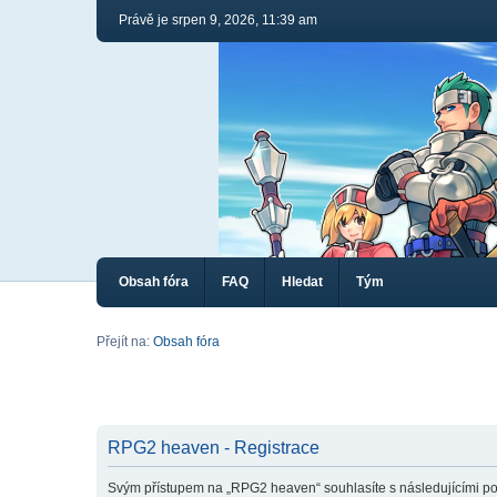
Právě je srpen 9, 2026, 11:39 am
Obsah fóra
FAQ
Hledat
Tým
Přejít na:
Obsah fóra
RPG2 heaven - Registrace
Svým přístupem na „RPG2 heaven“ souhlasíte s následujícími po