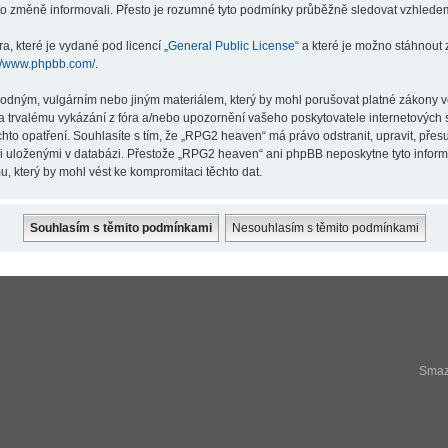
éto změně informovali. Přesto je rozumné tyto podmínky průběžně sledovat vzhlede
a, které je vydané pod licencí „
General Public License
“ a které je možno stáhnout
://www.phpbb.com/
.
hodným, vulgárním nebo jiným materiálem, který by mohl porušovat platné zákony v
a trvalému vykázání z fóra a/nebo upozornění vašeho poskytovatele internetových s
hto opatření. Souhlasíte s tím, že „RPG2 heaven“ má právo odstranit, upravit, př
ji uloženými v databázi. Přestože „RPG2 heaven“ ani phpBB neposkytne tyto infor
, který by mohl vést ke kompromitaci těchto dat.
Smaza