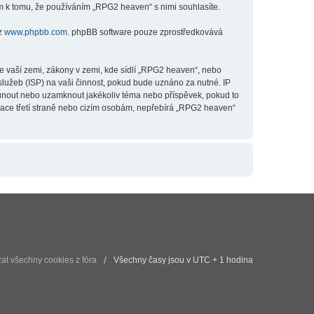
m k tomu, že používáním „RPG2 heaven“ s nimi souhlasíte.
 z
www.phpbb.com
. phpBB software pouze zprostředkovává
e vaší zemi, zákony v zemi, kde sídlí „RPG2 heaven“, nebo
lužeb (ISP) na vaši činnost, pokud bude uznáno za nutné. IP
esunout nebo uzamknout jakékoliv téma nebo příspěvek, pokud to
mace třetí straně nebo cizím osobám, nepřebírá „RPG2 heaven“
t všechny cookies z fóra
Všechny časy jsou v UTC + 1 hodina