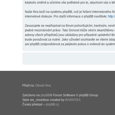
kdykoliv změnit a učiníme vše potřebné pro to, abychom vás o t
Naše fóra beží na systému phpBB, což je řešení internetového fór
internetové diskuze. Pro další informace o phpBB navštivte:
http
Zavazujete se nepřispívat na fórum pohoršujícím, hanlivým, nev
platné mezinárodní právo. Tato činnost může vést k okamžitému 
adresy všech příspěvků jsou ukládány pro případné uplatnění těc
bude považovat za nutné. Jako uživatel souhlasíte se všemi úda
ani phpBB zodpovědnost za jakýkoliv pokus o vniknutí do systému
Přejít na:
Obsah fóra
Založeno na
phpBB
® Forum Software © phpBB Group
Style we_clearblue created by
INVENTEA
Český překlad –
phpBB.cz