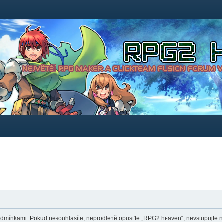
dmínkami. Pokud nesouhlasíte, neprodleně opusťte „RPG2 heaven“, nevstupujte na 