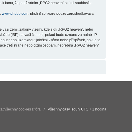
m k tomu, že používáním „RPG2 heaven“ s nimi souhlasíte.
 z
www.phpbb.com
. phpBB software pouze zprostředkovává
e vaší zemi, zákony v zemi, kde sídlí „RPG2 heaven“, nebo
lužeb (ISP) na vaši činnost, pokud bude uznáno za nutné. IP
esunout nebo uzamknout jakékoliv téma nebo příspěvek, pokud to
mace třetí straně nebo cizím osobám, nepřebírá „RPG2 heaven“
t všechny cookies z fóra
Všechny časy jsou v UTC + 1 hodina