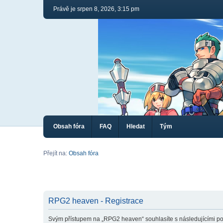
Právě je srpen 8, 2026, 3:15 pm
Obsah fóra
FAQ
Hledat
Tým
Přejít na:
Obsah fóra
RPG2 heaven - Registrace
Svým přístupem na „RPG2 heaven“ souhlasíte s následujícími po