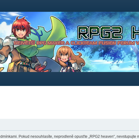
dmínkami. Pokud nesouhlasíte, neprodleně opusťte „RPG2 heaven“, nevstupujte na 