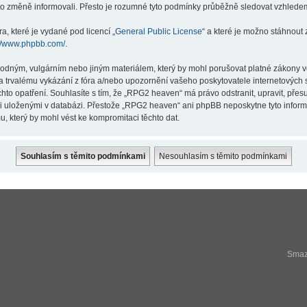
éto změně informovali. Přesto je rozumné tyto podmínky průběžně sledovat vzhlede
a, které je vydané pod licencí „
General Public License
“ a které je možno stáhnout
://www.phpbb.com/
.
hodným, vulgárním nebo jiným materiálem, který by mohl porušovat platné zákony v
a trvalému vykázání z fóra a/nebo upozornění vašeho poskytovatele internetových s
hto opatření. Souhlasíte s tím, že „RPG2 heaven“ má právo odstranit, upravit, př
ji uloženými v databázi. Přestože „RPG2 heaven“ ani phpBB neposkytne tyto infor
, který by mohl vést ke kompromitaci těchto dat.
Smaza