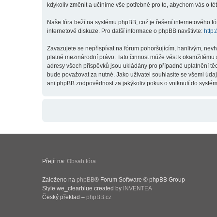
kdykoliv změnit a učiníme vše potřebné pro to, abychom vás o t
Naše fóra beží na systému phpBB, což je řešení internetového fór
internetové diskuze. Pro další informace o phpBB navštivte:
http
Zavazujete se nepřispívat na fórum pohoršujícím, hanlivým, nev
platné mezinárodní právo. Tato činnost může vést k okamžitému 
adresy všech příspěvků jsou ukládány pro případné uplatnění těc
bude považovat za nutné. Jako uživatel souhlasíte se všemi úda
ani phpBB zodpovědnost za jakýkoliv pokus o vniknutí do systému
Přejít na:
Obsah fóra
Založeno na
phpBB
® Forum Software © phpBB Group
Style we_clearblue created by
INVENTEA
Český překlad –
phpBB.cz