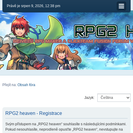
Právě je srpen 9, 2026, 12:38 pm
Přejít na:
Obsah fóra
Jazyk:
RPG2 heaven - Registrace
Svým přístupem na „RPG2 heaven“ souhlasíte s následujícími podmínkami.
Pokud nesouhlasíte, neprodleně opusťte „RPG2 heaven“, nevstupujte na