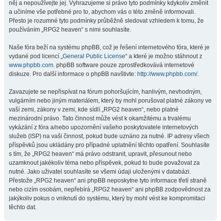
něj a nepoužívejte jej. Vyhrazujeme si právo tyto podmínky kdykoliv změnit
a učiníme vše potřebné pro to, abychom vás o této změně informovali.
Přesto je rozumné tyto podmínky průběžně sledovat vzhledem k tomu, že
používáním „RPG2 heaven“ s nimi souhlasíte.
Naše fóra beží na systému phpBB, což je řešení internetového fóra, které je
vydané pod licencí „
General Public License
“ a které je možno stáhnout z
www.phpbb.com
. phpBB software pouze zprostředkovává internetové
diskuze. Pro další informace o phpBB navštivte:
http://www.phpbb.com/
.
Zavazujete se nepřispívat na fórum pohoršujícím, hanlivým, nevhodným,
vulgárním nebo jiným materiálem, který by mohl porušovat platné zákony ve
vaší zemi, zákony v zemi, kde sídlí „RPG2 heaven“, nebo platné
mezinárodní právo. Tato činnost může vést k okamžitému a trvalému
vykázání z fóra a/nebo upozornění vašeho poskytovatele internetových
služeb (ISP) na vaši činnost, pokud bude uznáno za nutné. IP adresy všech
příspěvků jsou ukládány pro případné uplatnění těchto opatření. Souhlasíte
s tím, že „RPG2 heaven“ má právo odstranit, upravit, přesunout nebo
uzamknout jakékoliv téma nebo příspěvek, pokud to bude považovat za
nutné. Jako uživatel souhlasíte se všemi údaji uloženými v databázi.
Přestože „RPG2 heaven“ ani phpBB neposkytne tyto informace třetí straně
nebo cizím osobám, nepřebírá „RPG2 heaven“ ani phpBB zodpovědnost za
jakýkoliv pokus o vniknutí do systému, který by mohl vést ke kompromitaci
těchto dat.