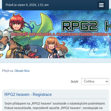
Právě je srpen 6, 2026, 1:51 am
Přejít na:
Obsah fóra
Jazyk:
RPG2 heaven - Registrace
Svým přístupem na „RPG2 heaven“ souhlasíte s následujícími podmínkami.
Pokud nesouhlasíte, neprodleně opusťte „RPG2 heaven“, nevstupujte na