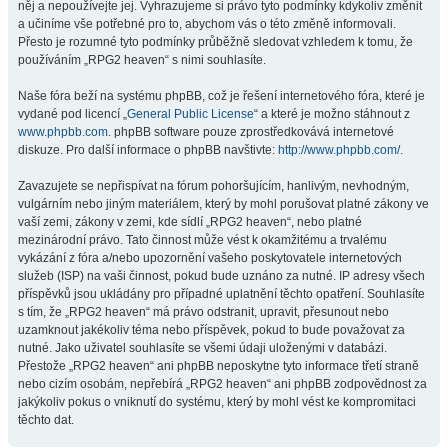
něj a nepoužívejte jej. Vyhrazujeme si právo tyto podmínky kdykoliv změnit
a učiníme vše potřebné pro to, abychom vás o této změně informovali.
Přesto je rozumné tyto podmínky průběžně sledovat vzhledem k tomu, že
používáním „RPG2 heaven“ s nimi souhlasíte.
Naše fóra beží na systému phpBB, což je řešení internetového fóra, které je
vydané pod licencí „
General Public License
“ a které je možno stáhnout z
www.phpbb.com
. phpBB software pouze zprostředkovává internetové
diskuze. Pro další informace o phpBB navštivte:
http://www.phpbb.com/
.
Zavazujete se nepřispívat na fórum pohoršujícím, hanlivým, nevhodným,
vulgárním nebo jiným materiálem, který by mohl porušovat platné zákony ve
vaší zemi, zákony v zemi, kde sídlí „RPG2 heaven“, nebo platné
mezinárodní právo. Tato činnost může vést k okamžitému a trvalému
vykázání z fóra a/nebo upozornění vašeho poskytovatele internetových
služeb (ISP) na vaši činnost, pokud bude uznáno za nutné. IP adresy všech
příspěvků jsou ukládány pro případné uplatnění těchto opatření. Souhlasíte
s tím, že „RPG2 heaven“ má právo odstranit, upravit, přesunout nebo
uzamknout jakékoliv téma nebo příspěvek, pokud to bude považovat za
nutné. Jako uživatel souhlasíte se všemi údaji uloženými v databázi.
Přestože „RPG2 heaven“ ani phpBB neposkytne tyto informace třetí straně
nebo cizím osobám, nepřebírá „RPG2 heaven“ ani phpBB zodpovědnost za
jakýkoliv pokus o vniknutí do systému, který by mohl vést ke kompromitaci
těchto dat.