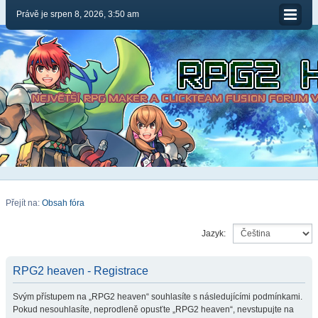
Právě je srpen 8, 2026, 3:50 am
Přejít na:
Obsah fóra
Jazyk:
RPG2 heaven - Registrace
Svým přístupem na „RPG2 heaven“ souhlasíte s následujícími podmínkami.
Pokud nesouhlasíte, neprodleně opusťte „RPG2 heaven“, nevstupujte na