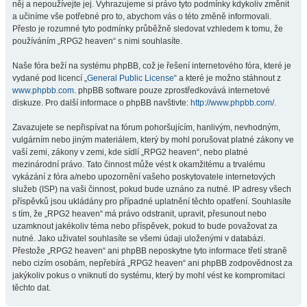
něj a nepoužívejte jej. Vyhrazujeme si právo tyto podmínky kdykoliv změnit
a učiníme vše potřebné pro to, abychom vás o této změně informovali.
Přesto je rozumné tyto podmínky průběžně sledovat vzhledem k tomu, že
používáním „RPG2 heaven“ s nimi souhlasíte.
Naše fóra beží na systému phpBB, což je řešení internetového fóra, které je
vydané pod licencí „
General Public License
“ a které je možno stáhnout z
www.phpbb.com
. phpBB software pouze zprostředkovává internetové
diskuze. Pro další informace o phpBB navštivte:
http://www.phpbb.com/
.
Zavazujete se nepřispívat na fórum pohoršujícím, hanlivým, nevhodným,
vulgárním nebo jiným materiálem, který by mohl porušovat platné zákony ve
vaší zemi, zákony v zemi, kde sídlí „RPG2 heaven“, nebo platné
mezinárodní právo. Tato činnost může vést k okamžitému a trvalému
vykázání z fóra a/nebo upozornění vašeho poskytovatele internetových
služeb (ISP) na vaši činnost, pokud bude uznáno za nutné. IP adresy všech
příspěvků jsou ukládány pro případné uplatnění těchto opatření. Souhlasíte
s tím, že „RPG2 heaven“ má právo odstranit, upravit, přesunout nebo
uzamknout jakékoliv téma nebo příspěvek, pokud to bude považovat za
nutné. Jako uživatel souhlasíte se všemi údaji uloženými v databázi.
Přestože „RPG2 heaven“ ani phpBB neposkytne tyto informace třetí straně
nebo cizím osobám, nepřebírá „RPG2 heaven“ ani phpBB zodpovědnost za
jakýkoliv pokus o vniknutí do systému, který by mohl vést ke kompromitaci
těchto dat.