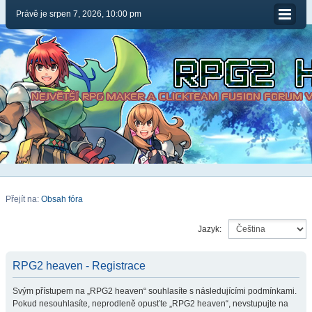
Právě je srpen 7, 2026, 10:00 pm
Přejít na:
Obsah fóra
Jazyk:
RPG2 heaven - Registrace
Svým přístupem na „RPG2 heaven“ souhlasíte s následujícími podmínkami.
Pokud nesouhlasíte, neprodleně opusťte „RPG2 heaven“, nevstupujte na