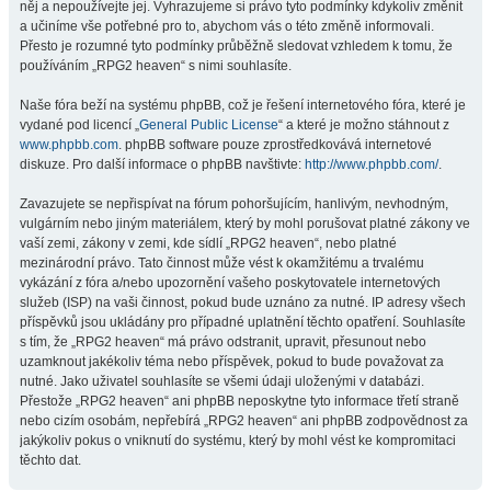
něj a nepoužívejte jej. Vyhrazujeme si právo tyto podmínky kdykoliv změnit
a učiníme vše potřebné pro to, abychom vás o této změně informovali.
Přesto je rozumné tyto podmínky průběžně sledovat vzhledem k tomu, že
používáním „RPG2 heaven“ s nimi souhlasíte.
Naše fóra beží na systému phpBB, což je řešení internetového fóra, které je
vydané pod licencí „
General Public License
“ a které je možno stáhnout z
www.phpbb.com
. phpBB software pouze zprostředkovává internetové
diskuze. Pro další informace o phpBB navštivte:
http://www.phpbb.com/
.
Zavazujete se nepřispívat na fórum pohoršujícím, hanlivým, nevhodným,
vulgárním nebo jiným materiálem, který by mohl porušovat platné zákony ve
vaší zemi, zákony v zemi, kde sídlí „RPG2 heaven“, nebo platné
mezinárodní právo. Tato činnost může vést k okamžitému a trvalému
vykázání z fóra a/nebo upozornění vašeho poskytovatele internetových
služeb (ISP) na vaši činnost, pokud bude uznáno za nutné. IP adresy všech
příspěvků jsou ukládány pro případné uplatnění těchto opatření. Souhlasíte
s tím, že „RPG2 heaven“ má právo odstranit, upravit, přesunout nebo
uzamknout jakékoliv téma nebo příspěvek, pokud to bude považovat za
nutné. Jako uživatel souhlasíte se všemi údaji uloženými v databázi.
Přestože „RPG2 heaven“ ani phpBB neposkytne tyto informace třetí straně
nebo cizím osobám, nepřebírá „RPG2 heaven“ ani phpBB zodpovědnost za
jakýkoliv pokus o vniknutí do systému, který by mohl vést ke kompromitaci
těchto dat.