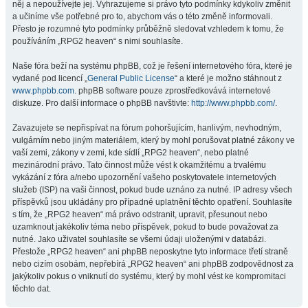
něj a nepoužívejte jej. Vyhrazujeme si právo tyto podmínky kdykoliv změnit
a učiníme vše potřebné pro to, abychom vás o této změně informovali.
Přesto je rozumné tyto podmínky průběžně sledovat vzhledem k tomu, že
používáním „RPG2 heaven“ s nimi souhlasíte.
Naše fóra beží na systému phpBB, což je řešení internetového fóra, které je
vydané pod licencí „
General Public License
“ a které je možno stáhnout z
www.phpbb.com
. phpBB software pouze zprostředkovává internetové
diskuze. Pro další informace o phpBB navštivte:
http://www.phpbb.com/
.
Zavazujete se nepřispívat na fórum pohoršujícím, hanlivým, nevhodným,
vulgárním nebo jiným materiálem, který by mohl porušovat platné zákony ve
vaší zemi, zákony v zemi, kde sídlí „RPG2 heaven“, nebo platné
mezinárodní právo. Tato činnost může vést k okamžitému a trvalému
vykázání z fóra a/nebo upozornění vašeho poskytovatele internetových
služeb (ISP) na vaši činnost, pokud bude uznáno za nutné. IP adresy všech
příspěvků jsou ukládány pro případné uplatnění těchto opatření. Souhlasíte
s tím, že „RPG2 heaven“ má právo odstranit, upravit, přesunout nebo
uzamknout jakékoliv téma nebo příspěvek, pokud to bude považovat za
nutné. Jako uživatel souhlasíte se všemi údaji uloženými v databázi.
Přestože „RPG2 heaven“ ani phpBB neposkytne tyto informace třetí straně
nebo cizím osobám, nepřebírá „RPG2 heaven“ ani phpBB zodpovědnost za
jakýkoliv pokus o vniknutí do systému, který by mohl vést ke kompromitaci
těchto dat.