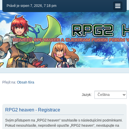
Právě je srpen 7, 2026, 7:18 pm
Přejít na:
Obsah fóra
Jazyk:
RPG2 heaven - Registrace
Svým přístupem na „RPG2 heaven“ souhlasíte s následujícími podmínkami.
Pokud nesouhlasíte, neprodleně opusťte „RPG2 heaven“, nevstupujte na