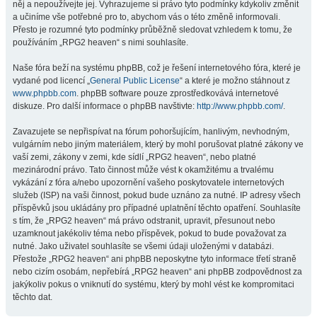
něj a nepoužívejte jej. Vyhrazujeme si právo tyto podmínky kdykoliv změnit
a učiníme vše potřebné pro to, abychom vás o této změně informovali.
Přesto je rozumné tyto podmínky průběžně sledovat vzhledem k tomu, že
používáním „RPG2 heaven“ s nimi souhlasíte.
Naše fóra beží na systému phpBB, což je řešení internetového fóra, které je
vydané pod licencí „
General Public License
“ a které je možno stáhnout z
www.phpbb.com
. phpBB software pouze zprostředkovává internetové
diskuze. Pro další informace o phpBB navštivte:
http://www.phpbb.com/
.
Zavazujete se nepřispívat na fórum pohoršujícím, hanlivým, nevhodným,
vulgárním nebo jiným materiálem, který by mohl porušovat platné zákony ve
vaší zemi, zákony v zemi, kde sídlí „RPG2 heaven“, nebo platné
mezinárodní právo. Tato činnost může vést k okamžitému a trvalému
vykázání z fóra a/nebo upozornění vašeho poskytovatele internetových
služeb (ISP) na vaši činnost, pokud bude uznáno za nutné. IP adresy všech
příspěvků jsou ukládány pro případné uplatnění těchto opatření. Souhlasíte
s tím, že „RPG2 heaven“ má právo odstranit, upravit, přesunout nebo
uzamknout jakékoliv téma nebo příspěvek, pokud to bude považovat za
nutné. Jako uživatel souhlasíte se všemi údaji uloženými v databázi.
Přestože „RPG2 heaven“ ani phpBB neposkytne tyto informace třetí straně
nebo cizím osobám, nepřebírá „RPG2 heaven“ ani phpBB zodpovědnost za
jakýkoliv pokus o vniknutí do systému, který by mohl vést ke kompromitaci
těchto dat.