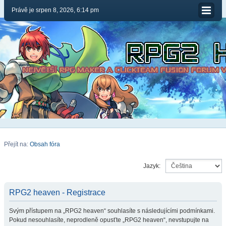
Právě je srpen 8, 2026, 6:14 pm
Přejít na:
Obsah fóra
Jazyk:
RPG2 heaven - Registrace
Svým přístupem na „RPG2 heaven“ souhlasíte s následujícími podmínkami.
Pokud nesouhlasíte, neprodleně opusťte „RPG2 heaven“, nevstupujte na