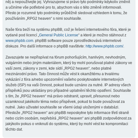
něj a nepoužívejte jej. Vyhrazujeme si právo tyto podmínky kdykoliv změnit
a učiníme vše potřebné pro to, abychom vás o této změně informovali.
Přesto je rozumné tyto podmínky průběžně sledovat vzhledem k tomu, že
používáním „RPG2 heaven“ s nimi souhlasíte.
Naše fóra beží na systému phpBB, což je řešení internetového fóra, které je
vydané pod licencí „
General Public License
“ a které je možno stáhnout z
www.phpbb.com
. phpBB software pouze zprostředkovává internetové
diskuze. Pro další informace o phpBB navštivte:
http://www.phpbb.com/
.
Zavazujete se nepřispívat na fórum pohoršujícím, hanlivým, nevhodným,
vulgárním nebo jiným materiálem, který by mohl porušovat platné zákony ve
vaší zemi, zákony v zemi, kde sídlí „RPG2 heaven“, nebo platné
mezinárodní právo. Tato činnost může vést k okamžitému a trvalému
vykázání z fóra a/nebo upozornění vašeho poskytovatele internetových
služeb (ISP) na vaši činnost, pokud bude uznáno za nutné. IP adresy všech
příspěvků jsou ukládány pro případné uplatnění těchto opatření. Souhlasíte
s tím, že „RPG2 heaven“ má právo odstranit, upravit, přesunout nebo
uzamknout jakékoliv téma nebo příspěvek, pokud to bude považovat za
nutné. Jako uživatel souhlasíte se všemi údaji uloženými v databázi.
Přestože „RPG2 heaven“ ani phpBB neposkytne tyto informace třetí straně
nebo cizím osobám, nepřebírá „RPG2 heaven“ ani phpBB zodpovědnost za
jakýkoliv pokus o vniknutí do systému, který by mohl vést ke kompromitaci
těchto dat.