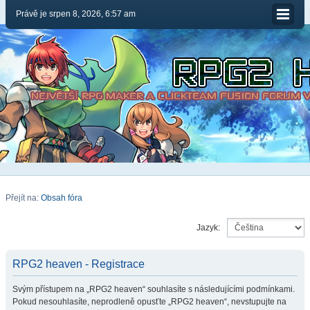
Právě je srpen 8, 2026, 6:57 am
Přejít na:
Obsah fóra
Jazyk:
RPG2 heaven - Registrace
Svým přístupem na „RPG2 heaven“ souhlasíte s následujícími podmínkami.
Pokud nesouhlasíte, neprodleně opusťte „RPG2 heaven“, nevstupujte na