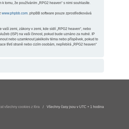
m k tomu, že používáním „RPG2 heaven“ s nimi souhlasíte.
 z
www.phpbb.com
. phpBB software pouze zprostředkovává
e vaší zemi, zákony v zemi, kde sídlí „RPG2 heaven“, nebo
lužeb (ISP) na vaši činnost, pokud bude uznáno za nutné. IP
esunout nebo uzamknout jakékoliv téma nebo příspěvek, pokud to
mace třetí straně nebo cizím osobám, nepřebírá „RPG2 heaven“
t všechny cookies z fóra
Všechny časy jsou v UTC + 1 hodina