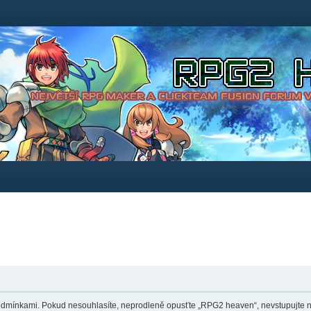
dmínkami. Pokud nesouhlasíte, neprodleně opusťte „RPG2 heaven“, nevstupujte na 