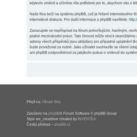
kdykoliv změnit a učiníme vše potřebné pro to, abychom vás o t
Naše fóra beží na systému phpBB, což je řešení internetového fór
internetové diskuze. Pro další informace o phpBB navštivte:
http
Zavazujete se nepřispívat na fórum pohoršujícím, hanlivým, nev
platné mezinárodní právo. Tato činnost může vést k okamžitému 
adresy všech příspěvků jsou ukládány pro případné uplatnění těc
bude považovat za nutné. Jako uživatel souhlasíte se všemi úda
ani phpBB zodpovědnost za jakýkoliv pokus o vniknutí do systému
Přejít na:
Obsah fóra
Založeno na
phpBB
® Forum Software © phpBB Group
Style we_clearblue created by
INVENTEA
Český překlad –
phpBB.cz