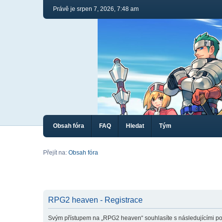
Právě je srpen 7, 2026, 7:48 am
Obsah fóra
FAQ
Hledat
Tým
Přejít na:
Obsah fóra
RPG2 heaven - Registrace
Svým přístupem na „RPG2 heaven“ souhlasíte s následujícími po