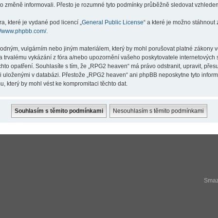
éto změně informovali. Přesto je rozumné tyto podmínky průběžně sledovat vzhlede
a, které je vydané pod licencí „
General Public License
“ a které je možno stáhnout
://www.phpbb.com/
.
hodným, vulgárním nebo jiným materiálem, který by mohl porušovat platné zákony v
a trvalému vykázání z fóra a/nebo upozornění vašeho poskytovatele internetových s
hto opatření. Souhlasíte s tím, že „RPG2 heaven“ má právo odstranit, upravit, př
ji uloženými v databázi. Přestože „RPG2 heaven“ ani phpBB neposkytne tyto infor
, který by mohl vést ke kompromitaci těchto dat.
Smaza