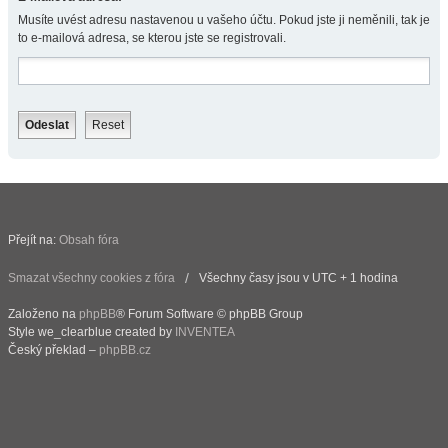
Musíte uvést adresu nastavenou u vašeho účtu. Pokud jste ji neměnili, tak je
to e-mailová adresa, se kterou jste se registrovali.
Přejít na:
Obsah fóra
Smazat všechny cookies z fóra
Všechny časy jsou v UTC + 1 hodina
Založeno na
phpBB
® Forum Software © phpBB Group
Style we_clearblue created by
INVENTEA
Český překlad –
phpBB.cz