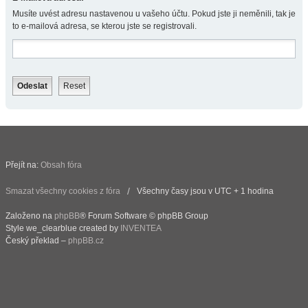
Musíte uvést adresu nastavenou u vašeho účtu. Pokud jste ji neměnili, tak je
to e-mailová adresa, se kterou jste se registrovali.
Přejít na:
Obsah fóra
Smazat všechny cookies z fóra
Všechny časy jsou v UTC + 1 hodina
Založeno na
phpBB
® Forum Software © phpBB Group
Style we_clearblue created by
INVENTEA
Český překlad –
phpBB.cz