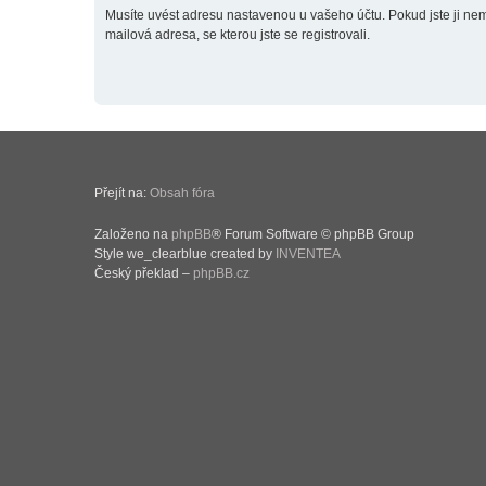
Musíte uvést adresu nastavenou u vašeho účtu. Pokud jste ji neměn
mailová adresa, se kterou jste se registrovali.
Přejít na:
Obsah fóra
Založeno na
phpBB
® Forum Software © phpBB Group
Style we_clearblue created by
INVENTEA
Český překlad –
phpBB.cz