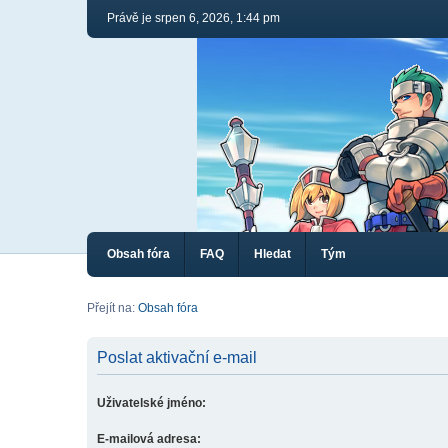
Právě je srpen 6, 2026, 1:44 pm
Obsah fóra
FAQ
Hledat
Tým
Přejít na:
Obsah fóra
Poslat aktivační e-mail
Uživatelské jméno:
E-mailová adresa: