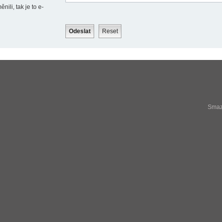
ili, tak je to e-
Smaza