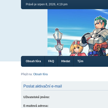
Právě je srpen 8, 2026, 4:19 pm
Obsah fóra
FAQ
Hledat
Tým
Přejít na:
Obsah fóra
Poslat aktivační e-mail
Uživatelské jméno:
E-mailová adresa: