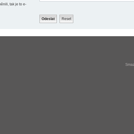
ili, tak je to e-
Smaza