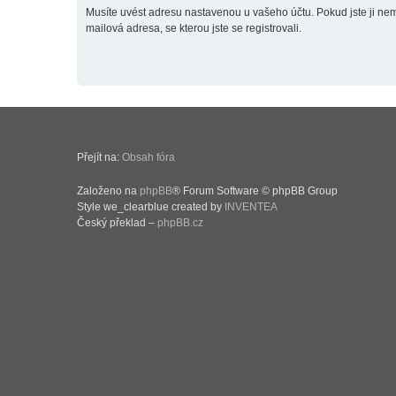
Musíte uvést adresu nastavenou u vašeho účtu. Pokud jste ji neměn
mailová adresa, se kterou jste se registrovali.
Přejít na:
Obsah fóra
Založeno na
phpBB
® Forum Software © phpBB Group
Style we_clearblue created by
INVENTEA
Český překlad –
phpBB.cz