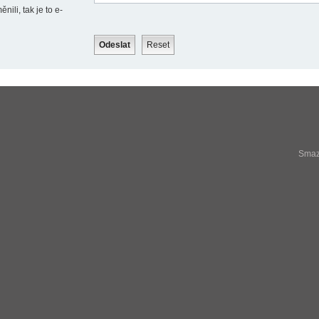
ili, tak je to e-
Smaza