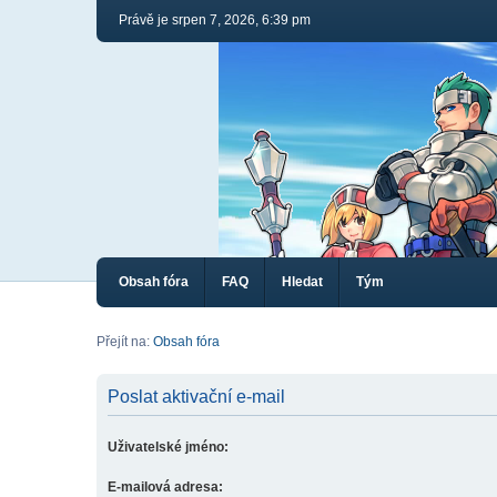
Právě je srpen 7, 2026, 6:39 pm
Obsah fóra
FAQ
Hledat
Tým
Přejít na:
Obsah fóra
Poslat aktivační e-mail
Uživatelské jméno:
E-mailová adresa: