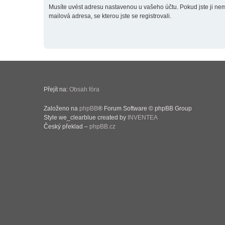
Musíte uvést adresu nastavenou u vašeho účtu. Pokud jste ji neměn
mailová adresa, se kterou jste se registrovali.
Přejít na:
Obsah fóra
Založeno na
phpBB
® Forum Software © phpBB Group
Style we_clearblue created by
INVENTEA
Český překlad –
phpBB.cz