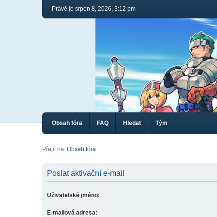
Právě je srpen 8, 2026, 3:12 pm
Obsah fóra
FAQ
Hledat
Tým
Přejít na:
Obsah fóra
Poslat aktivační e-mail
Uživatelské jméno:
E-mailová adresa: