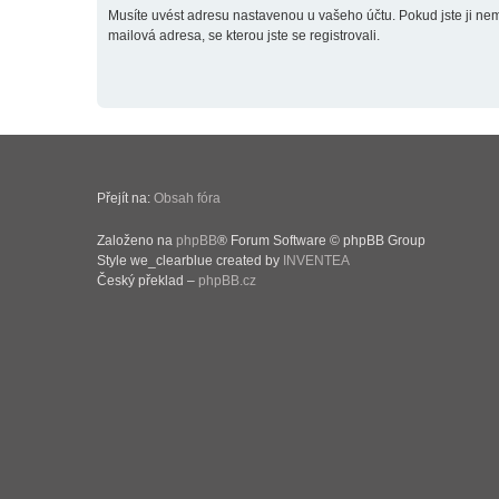
Musíte uvést adresu nastavenou u vašeho účtu. Pokud jste ji neměn
mailová adresa, se kterou jste se registrovali.
Přejít na:
Obsah fóra
Založeno na
phpBB
® Forum Software © phpBB Group
Style we_clearblue created by
INVENTEA
Český překlad –
phpBB.cz