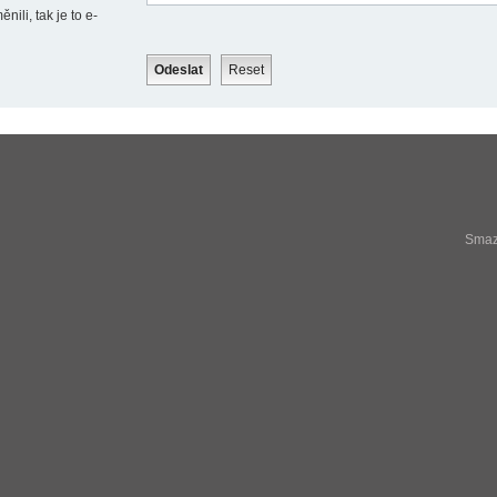
ili, tak je to e-
Smaza