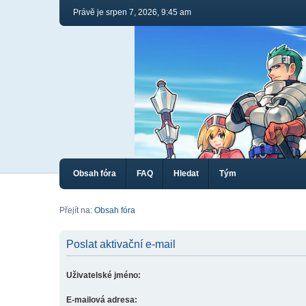
Právě je srpen 7, 2026, 9:45 am
Obsah fóra
FAQ
Hledat
Tým
Přejít na:
Obsah fóra
Poslat aktivační e-mail
Uživatelské jméno:
E-mailová adresa: