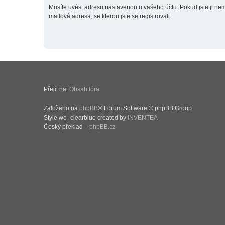
Musíte uvést adresu nastavenou u vašeho účtu. Pokud jste ji neměn
mailová adresa, se kterou jste se registrovali.
Přejít na:
Obsah fóra
Založeno na
phpBB
® Forum Software © phpBB Group
Style we_clearblue created by
INVENTEA
Český překlad –
phpBB.cz