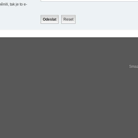
ili, tak je to e-
Smaza